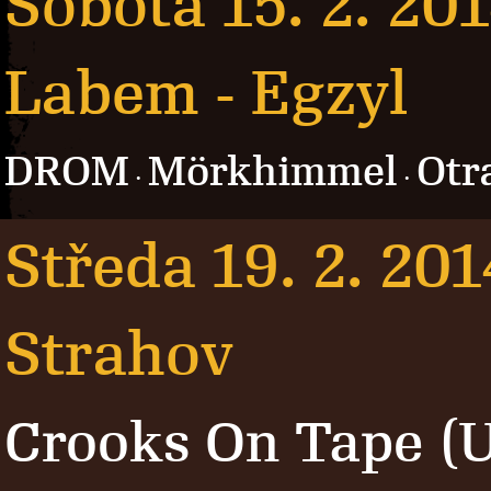
Sobota 15. 2. 20
Labem - Egzyl
DROM
Mörkhimmel
Otr
·
·
Středa 19. 2. 201
Strahov
Crooks On Tape (