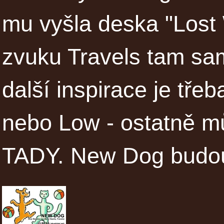
mu vyšla deska "Lost
zvuku Travels tam sam
další inspirace je tře
nebo Low - ostatně mů
TADY. New Dog budou 