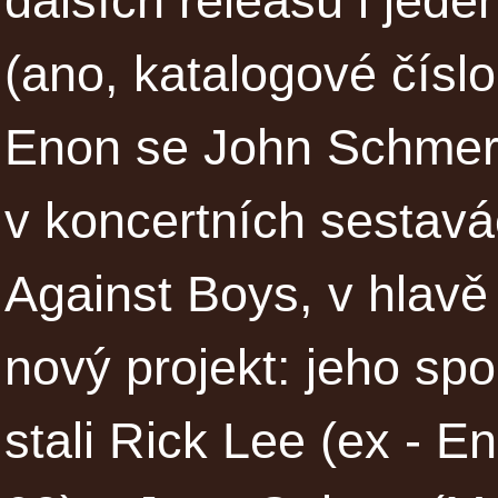
dalších releasů i jede
(ano, katalogové čísl
Enon se John Schmers
v koncertních sestavá
Against Boys, v hlavě
nový projekt: jeho spo
stali Rick Lee (ex - E