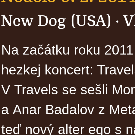
New Dog (USA)
V
·
Na začátku roku 2011
hezkej koncert: Trave
V Travels se sešli Mon
a Anar Badalov z Met
teď nový alter ego s