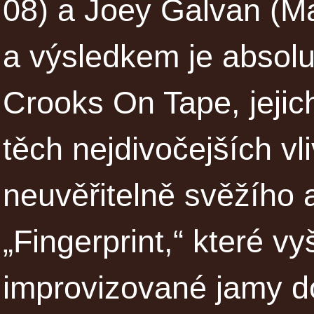
08) a Joey Galvan (M
a výsledkem je absolu
Crooks On Tape, jeji
těch nejdivočejších v
neuvěřitelně svěžího
„Fingerprint,“ které v
improvizované jamy d