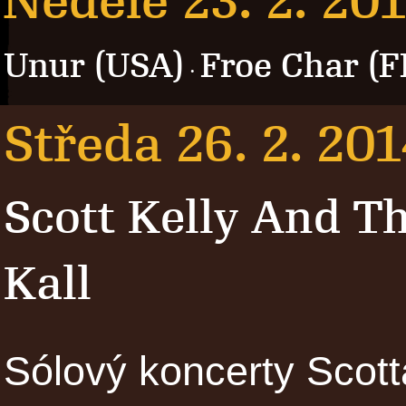
Neděle 23. 2. 20
Unur (USA)
Froe Char (F
·
Středa 26. 2. 201
Scott Kelly And 
Kall
Sólový koncerty Scott