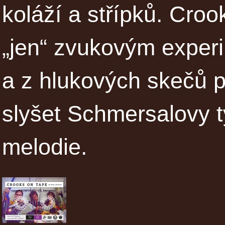
koláží a střípků. Cro
„jen“ zvukovým exper
a z hlukových skečů p
slyšet Schmersalovy t
melodie.