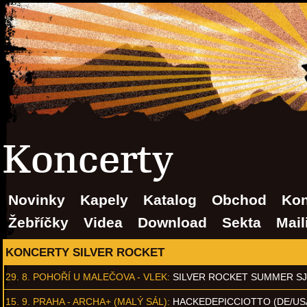
Koncerty
Novinky
Kapely
Katalog
Obchod
Kon
Žebříčky
Videa
Download
Sekta
Mail
KONCERTY SILVER ROCKET
29. 8.
POHOŘÍ U MALEČOVA - VLEK
:
SILVER ROCKET SUMMER S
15. 9.
PRAHA - ARCHA+ (MALÝ SÁL)
:
HACKEDEPICCIOTTO (DE/US