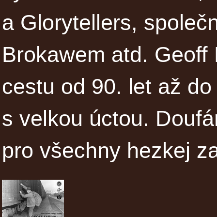
a Glorytellers, spole
Brokawem atd. Geoff F
cestu od 90. let až d
s velkou úctou. Doufá
pro všechny hezkej za