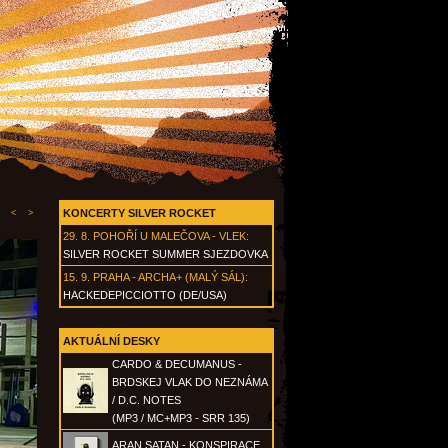
KONCERTY SILVER ROCKET
<
>
29. 8.
POHOŘÍ U MALEČOVA - VLEK
:
SILVER ROCKET SUMMER SJEZDOVKA
15. 9.
PRAHA - ARCHA+ (MALÝ SÁL)
:
HACKEDEPICCIOTTO (DE/USA)
AKTUÁLNÍ DESKY
CARDO & DECUMANUS -
BRDSKEJ VLAK DO NEZNÁMA
/ D.C. NOTES
(MP3 / MC+MP3 - SRR 135)
ARAN SATAN - KONSPIRACE