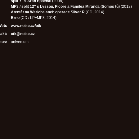
split 7" s Aran Epochal
(2008)
MP3 / split 12" s Lyssou, Picore a Familea Miranda (Somos tú)
(2012)
Atentát na Wericha aneb operace Silver R
(CD, 2014)
Brno
(CD / LP+MP3, 2014)
Web:
www.noise.cz/otk
akt:
otk@noise.cz
tus:
universum