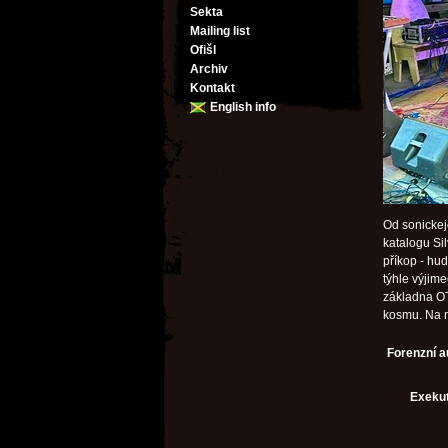
Sekta
Mailing list
Ofišl
Archiv
Kontakt
English info
Od sonickej
katalogu Si
příkop - hu
týhle výjim
základna OT
kosmu. Na n
Forenzní a
Exekut