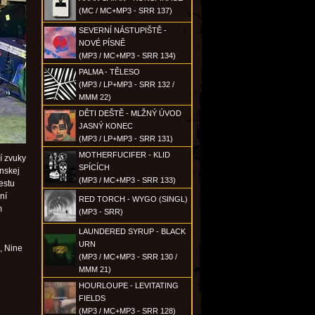
(MC / MC+MP3 - SRR 137)
SEVERNÍ NÁSTUPIŠTĚ -
NOVÉ PÍSNĚ
(MP3 / MC+MP3 - SRR 134)
PALMA - TĚLESO
(MP3 / LP+MP3 - SRR 132 /
MMM 22)
DĚTI DEŠTĚ - MLŽNÝ ÚVOD
JASNÝ KONEC
(MP3 / LP+MP3 - SRR 131)
MOTHERFUCIFER - KLID
í zvuky
SPÍCÍCH
ánskej
(MP3 / MC+MP3 - SRR 133)
estu
ní
RED TORCH - WYGO (SINGL)
m
(MP3 - SRR)
LAUNDERED SYRUP - BLACK
URN
, Nine
(MP3 / MC+MP3 - SRR 130 /
MMM 21)
HOURLOUPE - LEVITATING
FIELDS
(MP3 / MC+MP3 - SRR 128)