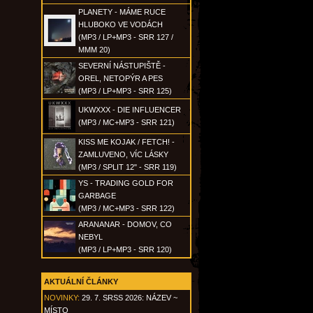
PLANETY - MÁME RUCE
HLUBOKO VE VODÁCH
(MP3 / LP+MP3 - SRR 127 /
MMM 20)
SEVERNÍ NÁSTUPIŠTĚ -
OREL, NETOPÝR A PES
(MP3 / LP+MP3 - SRR 125)
UKWXXX - DIE INFLUENCER
(MP3 / MC+MP3 - SRR 121)
KISS ME KOJAK / FETCH! -
ZAMLUVENO, VÍC LÁSKY
(MP3 / SPLIT 12" - SRR 119)
YS - TRADING GOLD FOR
GARBAGE
(MP3 / MC+MP3 - SRR 122)
ARANANAR - DOMOV, CO
NEBYL
(MP3 / LP+MP3 - SRR 120)
AKTUÁLNÍ ČLÁNKY
NOVINKY:
29. 7. SRSS 2026: NÁZEV ~
MÍSTO