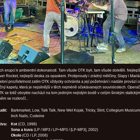
ch erupcí k ambientní dokonalosti. Tam všude OTK byli, tam všude doletěli. Nejlepš
lver Rocket, nejlepší deska za opaskem. Protiproudy i zrádný mělčiny, Slapy i Mari
dební prozřetelnost zatím OTK vždycky ochránila a její požehnání i nadále provází c
ečný kapely, která je nejsilnější v těch nejméně očekávanejch souvislostech. Operač
K se totiž obvykle nachází na tom jediným nejistým bodě v celým širokým statický
ěm se rozkročí...
udit:
Barkmarket, Low, Talk Talk, New Wet Kojak, Tricky, Slint, Collegium Musicum
Inch Nails, Codeine
iva:
Kot
(CD, 1998)
Sona a kuva
(LP / MP3 / LP+MP3 / [LP-MP3], 2002)
Okolo
(CD / LP, 2008)