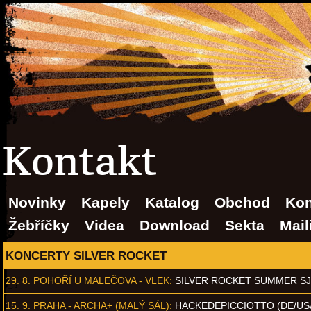
Kontakt
Novinky
Kapely
Katalog
Obchod
Kon
Žebříčky
Videa
Download
Sekta
Mail
KONCERTY SILVER ROCKET
29. 8.
POHOŘÍ U MALEČOVA - VLEK
:
SILVER ROCKET SUMMER S
15. 9.
PRAHA - ARCHA+ (MALÝ SÁL)
:
HACKEDEPICCIOTTO (DE/US