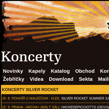
Koncerty
Novinky
Kapely
Katalog
Obchod
Kon
Žebříčky
Videa
Download
Sekta
Mail
KONCERTY SILVER ROCKET
29. 8.
POHOŘÍ U MALEČOVA - VLEK
:
SILVER ROCKET SUMMER S
15. 9.
PRAHA - ARCHA+ (MALÝ SÁL)
:
HACKEDEPICCIOTTO (DE/US