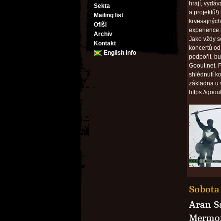
hrají, vydá
Sekta
a projektů!)
Mailing list
krvesajných
Ofišl
experience
Archiv
Jako vždy s
Kontakt
koncertů od
English info
podpořit, b
Goout.net. 
shlédnutí k
základna u 
https://goou
Sobota 
Aran S
Mermo