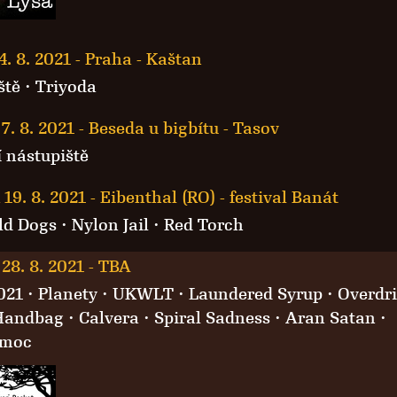
4. 8. 2021
-
Praha - Kaštan
ště
·
Triyoda
7. 8. 2021
-
Beseda u bigbítu - Tasov
 nástupiště
 19. 8. 2021
-
Eibenthal (RO) - festival Banát
ld Dogs · Nylon Jail ·
Red Torch
28. 8. 2021
-
TBA
021
·
Planety
·
UKWLT
·
Laundered Syrup
·
Overdr
Handbag
·
Calvera
·
Spiral Sadness
·
Aran Satan
·
moc