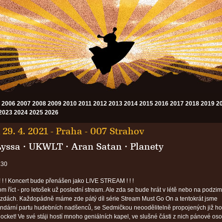
2006
2007
2008
2009
2010
2011
2012
2013
2014
2015
2016
2017
2018
2019
2
2023
2024
2025
2026
 29. 4. 2021
-
Praha - 007 Strahov
Lyssa
·
UKWLT
·
Aran Satan
·
Planety
.30
! ! ! Koncert bude přenášen jako LIVE STREAM ! ! !
m říct - pro letošek už poslední stream. Ale zda se bude hrát v létě nebo na podzim,
ězdách. Každopádně máme zde pátý díl série Stream Must Go On a tentokrát jsme
gendární partu hudebních nadšenců, se Sedmičkou neoodělitelně propojených již h
 Rocket! Ve své stáji hostí mnoho geniálních kapel, ve slušné části z nich pánové os