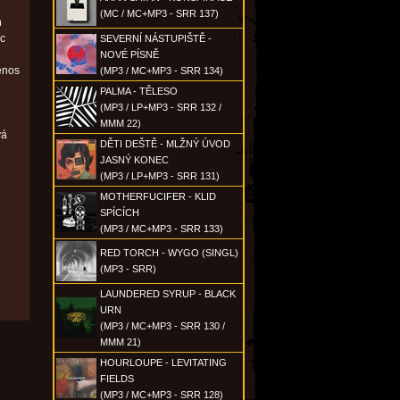
(MC / MC+MP3 - SRR 137)
h
ic
SEVERNÍ NÁSTUPIŠTĚ -
NOVÉ PÍSNĚ
enos
(MP3 / MC+MP3 - SRR 134)
PALMA - TĚLESO
(MP3 / LP+MP3 - SRR 132 /
MMM 22)
vá
DĚTI DEŠTĚ - MLŽNÝ ÚVOD
JASNÝ KONEC
(MP3 / LP+MP3 - SRR 131)
MOTHERFUCIFER - KLID
SPÍCÍCH
(MP3 / MC+MP3 - SRR 133)
RED TORCH - WYGO (SINGL)
(MP3 - SRR)
LAUNDERED SYRUP - BLACK
URN
(MP3 / MC+MP3 - SRR 130 /
MMM 21)
HOURLOUPE - LEVITATING
FIELDS
(MP3 / MC+MP3 - SRR 128)