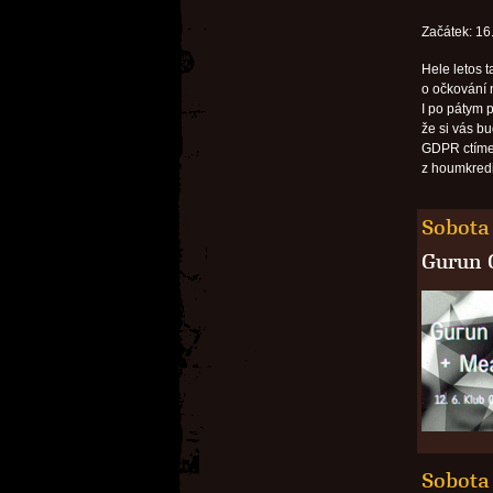
Začátek: 16
Hele letos t
o očkování n
I po pátym p
že si vás b
GDPR ctíme 
z houmkredi
Sobota 
Gurun 
Sobota 