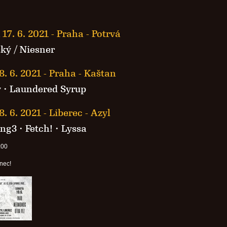
 17. 6. 2021
-
Praha - Potrvá
ký / Niesner
8. 6. 2021
-
Praha - Kaštan
y
·
Laundered Syrup
8. 6. 2021
-
Liberec - Azyl
ang3
·
Fetch!
·
Lyssa
:00
nec!