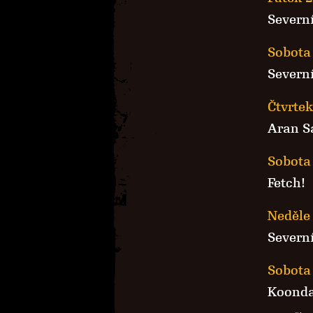
Severní
Sobota 
Severní
Čtvrtek
Aran S
Sobota 
Fetch!
Neděle 
Severní
Sobota 
Koonda