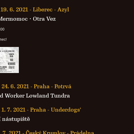
19. 6. 2021
-
Liberec - Azyl
Mermomoc
·
Otra Vez
:00
nec!
 24. 6. 2021
-
Praha - Potrvá
ed Worker Lowland Tundra
 1. 7. 2021
-
Praha - Underdogs'
 nástupiště
. 7. 2021
-
Český Krumlov - Prádelna