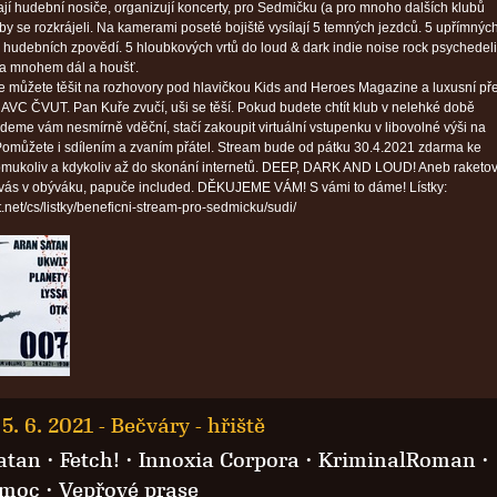
vají hudební nosiče, organizují koncerty, pro Sedmičku (a pro mnoho dalších klubů
 by se rozkrájeli. Na kamerami poseté bojiště vysílají 5 temných jezdců. 5 upřímnýc
 hudebních zpovědí. 5 hloubkových vrtů do loud & dark indie noise rock psychedel
 a mnohem dál a houšť.
e můžete těšit na rozhovory pod hlavičkou Kids and Heroes Magazine a luxusní př
 AVC ČVUT. Pan Kuře zvučí, uši se těší. Pokud budete chtít klub v nelehké době
udeme vám nesmírně vděční, stačí zakoupit virtuální vstupenku v libovolné výši na
Pomůžete i sdílením a zvaním přátel. Stream bude od pátku 30.4.2021 zdarma ke
omukoliv a kdykoliv až do skonání internetů. DEEP, DARK AND LOUD! Aneb raketo
vás v obýváku, papuče included. DĚKUJEME VÁM! S vámi to dáme! Lístky:
t.net/cs/listky/beneficni-stream-pro-sedmicku/sudi/
5. 6. 2021
-
Bečváry - hřiště
atan
·
Fetch!
·
Innoxia Corpora
·
KriminalRoman
·
moc
·
Vepřové prase