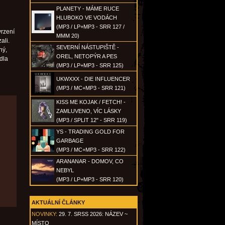
PLANETY - MÁME RUCE
HLUBOKO VE VODÁCH
(MP3 / LP+MP3 - SRR 127 /
vrzení
MMM 20)
ali.
SEVERNÍ NÁSTUPIŠTĚ -
ný,
OREL, NETOPÝR A PES
dla
(MP3 / LP+MP3 - SRR 125)
UKWXXX - DIE INFLUENCER
(MP3 / MC+MP3 - SRR 121)
KISS ME KOJAK / FETCH! -
ZAMLUVENO, VÍC LÁSKY
(MP3 / SPLIT 12" - SRR 119)
YS - TRADING GOLD FOR
GARBAGE
(MP3 / MC+MP3 - SRR 122)
ARANANAR - DOMOV, CO
NEBYL
(MP3 / LP+MP3 - SRR 120)
AKTUÁLNÍ ČLÁNKY
NOVINKY:
29. 7. SRSS 2026: NÁZEV ~
MÍSTO