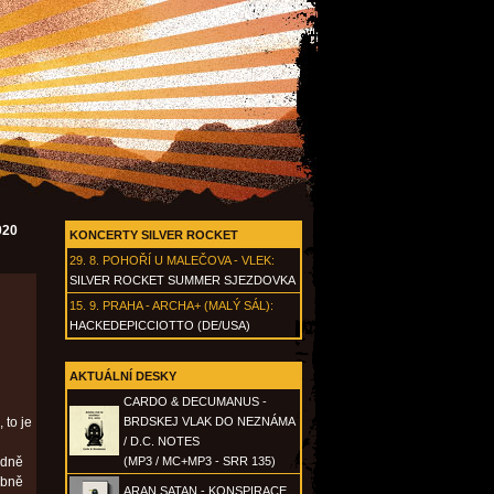
020
KONCERTY SILVER ROCKET
29. 8.
POHOŘÍ U MALEČOVA - VLEK
:
SILVER ROCKET SUMMER SJEZDOVKA
15. 9.
PRAHA - ARCHA+ (MALÝ SÁL)
:
HACKEDEPICCIOTTO (DE/USA)
AKTUÁLNÍ DESKY
CARDO & DECUMANUS -
 to je
BRDSKEJ VLAK DO NEZNÁMA
/ D.C. NOTES
odně
(MP3 / MC+MP3 - SRR 135)
obně
ARAN SATAN - KONSPIRACE