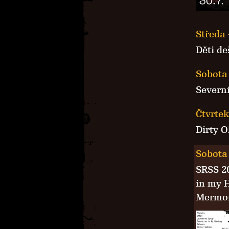
Středa 
Děti de
Sobota 
Severní
Čtvrtek
Dirty O
Sobota 
SRSS 2
in my 
Mermo