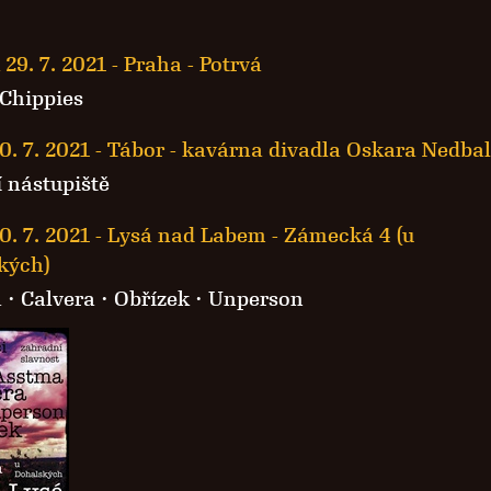
 29. 7. 2021
-
Praha - Potrvá
 Chippies
0. 7. 2021
-
Tábor - kavárna divadla Oskara Nedba
 nástupiště
0. 7. 2021
-
Lysá nad Labem - Zámecká 4 (u
kých)
a
·
Calvera
·
Obřízek
· Unperson