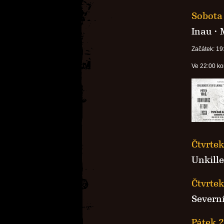
Sobota 
Inau
·
Začátek: 19
Ve 22:00 ko
Čtvrtek
Unkill
Čtvrtek
Severní
Pátek 2