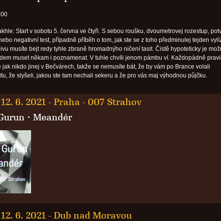
.00
akhle: Start v sobotu 5. června ve čtyři. S sebou roušku, dvoumetrovej rozestup, pot
ebo negativní test, případně příběh o tom, jak ste se z toho předminulej tejden vylíz
ivu musíte bejt redy tyhle zbraně hromadnýho ničení tasit. Čistě hypoteticky je mož
udem muset někam i poznamenat. V tuhle chvíli jenom pámbu ví. Každopádně pravi
jak nikdo jinej v Bečvárech, takže se nemusíte bát, že by vám po Brance volali
tu, že slyšeli, jakou ste tam nechali sekeru a že pro vás maj výhodnou půjčku.
12. 6. 2021
-
Praha - 007 Strahov
Gurun
· Meandér
12. 6. 2021
-
Dub nad Moravou