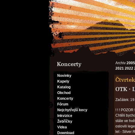
Koncerty
Archiv
2005
2021
2022
Novinky
Čtvrtek
Kapely
Katalog
OTK
·
Obchod
Koncerty
Začátek: 19
Fórum
Nejchytřejší kecy
! ! ! POZOR 
Chtěli bycho
Inkvizice
stále ve hv
Žebříčky
oslovili le
Videa
let - Silver
Download