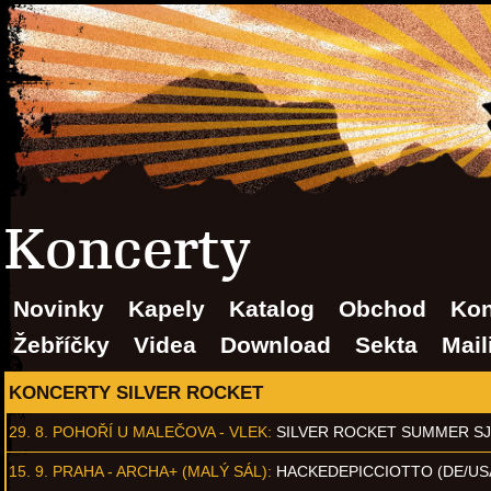
Koncerty
Novinky
Kapely
Katalog
Obchod
Kon
Žebříčky
Videa
Download
Sekta
Mail
KONCERTY SILVER ROCKET
29. 8.
POHOŘÍ U MALEČOVA - VLEK
:
SILVER ROCKET SUMMER S
15. 9.
PRAHA - ARCHA+ (MALÝ SÁL)
:
HACKEDEPICCIOTTO (DE/US