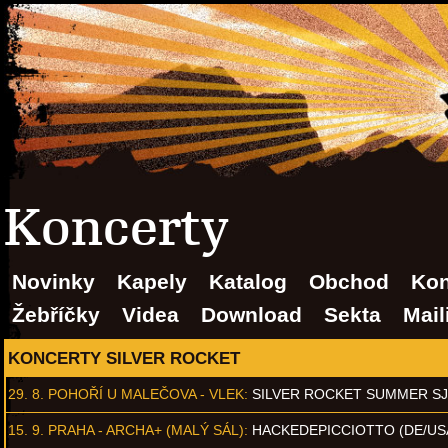
Koncerty
Novinky
Kapely
Katalog
Obchod
Kon
Žebříčky
Videa
Download
Sekta
Mail
KONCERTY SILVER ROCKET
29. 8.
POHOŘÍ U MALEČOVA - VLEK
:
SILVER ROCKET SUMMER S
15. 9.
PRAHA - ARCHA+ (MALÝ SÁL)
:
HACKEDEPICCIOTTO (DE/US