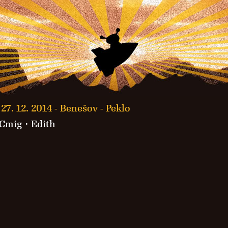
27. 12. 2014 -
Benešov - Peklo
 Cmig ·
Edith