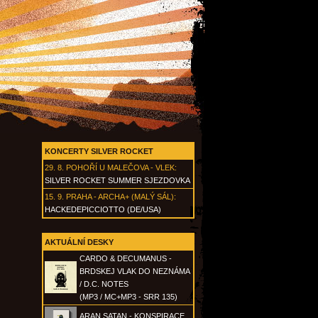
KONCERTY SILVER ROCKET
29. 8.
POHOŘÍ U MALEČOVA - VLEK
:
SILVER ROCKET SUMMER SJEZDOVKA
15. 9.
PRAHA - ARCHA+ (MALÝ SÁL)
:
HACKEDEPICCIOTTO (DE/USA)
AKTUÁLNÍ DESKY
CARDO & DECUMANUS -
BRDSKEJ VLAK DO NEZNÁMA
/ D.C. NOTES
(MP3 / MC+MP3 - SRR 135)
ARAN SATAN - KONSPIRACE