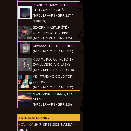
PLANETY - MÁME RUCE
HLUBOKO VE VODÁCH
(MP3 / LP+MP3 - SRR 127 /
MMM 20)
SEVERNÍ NÁSTUPIŠTĚ -
OREL, NETOPÝR A PES
(MP3 / LP+MP3 - SRR 125)
UKWXXX - DIE INFLUENCER
(MP3 / MC+MP3 - SRR 121)
KISS ME KOJAK / FETCH! -
ZAMLUVENO, VÍC LÁSKY
(MP3 / SPLIT 12" - SRR 119)
YS - TRADING GOLD FOR
GARBAGE
(MP3 / MC+MP3 - SRR 122)
ARANANAR - DOMOV, CO
NEBYL
(MP3 / LP+MP3 - SRR 120)
AKTUÁLNÍ ČLÁNKY
NOVINKY:
29. 7. SRSS 2026: NÁZEV ~
MÍSTO