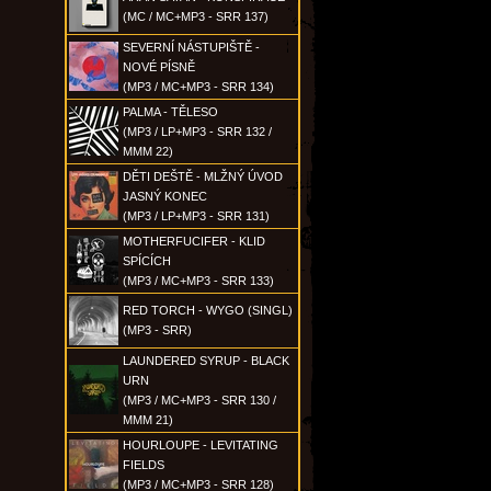
(MC / MC+MP3 - SRR 137)
SEVERNÍ NÁSTUPIŠTĚ -
NOVÉ PÍSNĚ
(MP3 / MC+MP3 - SRR 134)
PALMA - TĚLESO
(MP3 / LP+MP3 - SRR 132 /
MMM 22)
DĚTI DEŠTĚ - MLŽNÝ ÚVOD
JASNÝ KONEC
(MP3 / LP+MP3 - SRR 131)
MOTHERFUCIFER - KLID
SPÍCÍCH
(MP3 / MC+MP3 - SRR 133)
RED TORCH - WYGO (SINGL)
(MP3 - SRR)
LAUNDERED SYRUP - BLACK
URN
(MP3 / MC+MP3 - SRR 130 /
MMM 21)
HOURLOUPE - LEVITATING
FIELDS
(MP3 / MC+MP3 - SRR 128)