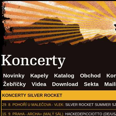
Koncerty
Novinky
Kapely
Katalog
Obchod
Kon
Žebříčky
Videa
Download
Sekta
Mail
KONCERTY SILVER ROCKET
29. 8.
POHOŘÍ U MALEČOVA - VLEK
:
SILVER ROCKET SUMMER S
15. 9.
PRAHA - ARCHA+ (MALÝ SÁL)
:
HACKEDEPICCIOTTO (DE/US