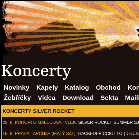
Koncerty
Novinky
Kapely
Katalog
Obchod
Kon
Žebříčky
Videa
Download
Sekta
Mail
KONCERTY SILVER ROCKET
29. 8.
POHOŘÍ U MALEČOVA - VLEK
:
SILVER ROCKET SUMMER S
15. 9.
PRAHA - ARCHA+ (MALÝ SÁL)
:
HACKEDEPICCIOTTO (DE/US