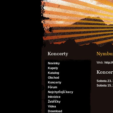
Koncerty
Nymbur
Web:
http:/
Novinky
Kapely
Koncert
Katalog
Obchod
Sobota 23. 
Koncerty
Sobota 15. 
Fórum
Nejchytřejší kecy
Inkvizice
Žebříčky
Videa
Download