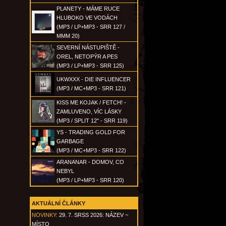
PLANETY - MÁME RUCE
HLUBOKO VE VODÁCH
(MP3 / LP+MP3 - SRR 127 /
MMM 20)
SEVERNÍ NÁSTUPIŠTĚ -
OREL, NETOPÝR A PES
(MP3 / LP+MP3 - SRR 125)
UKWXXX - DIE INFLUENCER
(MP3 / MC+MP3 - SRR 121)
KISS ME KOJAK / FETCH! -
ZAMLUVENO, VÍC LÁSKY
(MP3 / SPLIT 12" - SRR 119)
YS - TRADING GOLD FOR
GARBAGE
(MP3 / MC+MP3 - SRR 122)
ARANANAR - DOMOV, CO
NEBYL
(MP3 / LP+MP3 - SRR 120)
AKTUÁLNÍ ČLÁNKY
NOVINKY:
29. 7. SRSS 2026: NÁZEV ~
MÍSTO