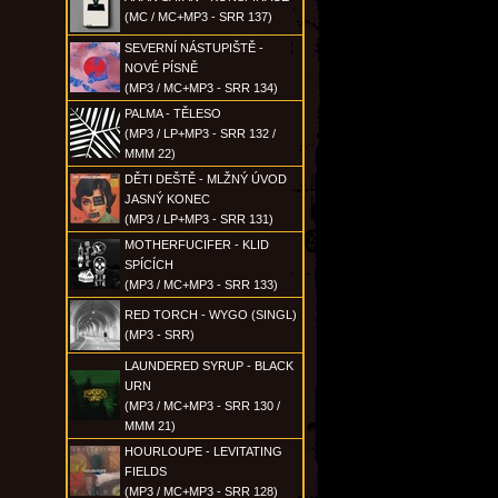
(MC / MC+MP3 - SRR 137)
SEVERNÍ NÁSTUPIŠTĚ -
NOVÉ PÍSNĚ
(MP3 / MC+MP3 - SRR 134)
PALMA - TĚLESO
(MP3 / LP+MP3 - SRR 132 /
MMM 22)
DĚTI DEŠTĚ - MLŽNÝ ÚVOD
JASNÝ KONEC
(MP3 / LP+MP3 - SRR 131)
MOTHERFUCIFER - KLID
SPÍCÍCH
(MP3 / MC+MP3 - SRR 133)
RED TORCH - WYGO (SINGL)
(MP3 - SRR)
LAUNDERED SYRUP - BLACK
URN
(MP3 / MC+MP3 - SRR 130 /
MMM 21)
HOURLOUPE - LEVITATING
FIELDS
(MP3 / MC+MP3 - SRR 128)