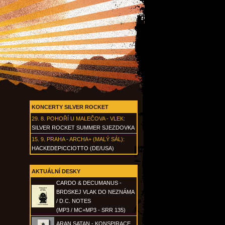
KONCERTY SILVER ROCKET
29. 8.
POHOŘÍ U MALEČOVA - VLEK
:
SILVER ROCKET SUMMER SJEZDOVKA
15. 9.
PRAHA - ARCHA+ (MALÝ SÁL)
:
HACKEDEPICCIOTTO (DE/USA)
AKTUÁLNÍ DESKY
CARDO & DECUMANUS -
BRDSKEJ VLAK DO NEZNÁMA
/ D.C. NOTES
(MP3 / MC+MP3 - SRR 135)
ARAN SATAN - KONSPIRACE