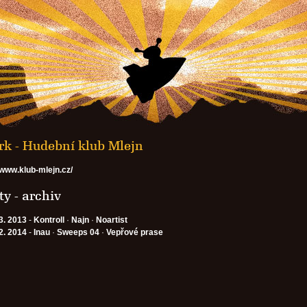
k - Hudební klub Mlejn
/www.klub-mlejn.cz/
y - archiv
3. 2013
-
Kontroll
·
Najn
·
Noartist
2. 2014
-
Inau
·
Sweeps 04
·
Vepřové prase