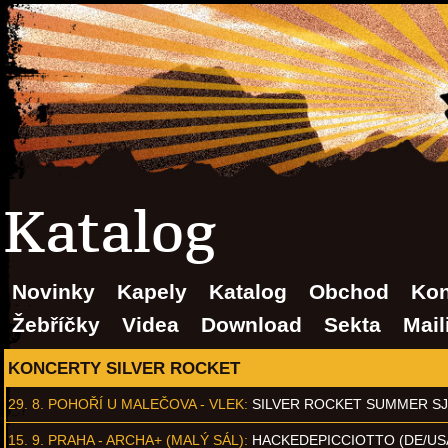
Katalog
Novinky
Kapely
Katalog
Obchod
Kon
Žebříčky
Videa
Download
Sekta
Mail
KONCERTY SILVER ROCKET
29. 8.
POHOŘÍ U MALEČOVA - VLEK
:
SILVER ROCKET SUMMER S
15. 9.
PRAHA - ARCHA+ (MALÝ SÁL)
:
HACKEDEPICCIOTTO (DE/US