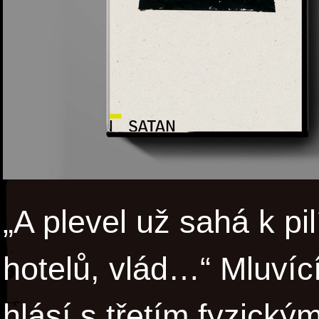
„A plevel už sahá k pil
hotelů, vlád…“ Mluvíc
hlásí s třetím fyzick