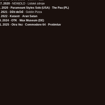
 7. 2020
- NEW|OLD · Lidské zdroje
9. 2020
-
Paramount Styles Solo (USA)
·
The Pau (PL)
. 2021
-
Děti deště
· Goblin Pizza
. 2022
-
Katastr
·
Aran Satan
8. 2024
-
OTK
·
Wax Museum (DE)
1. 2025
-
Otra Vez
·
Commodore 64
·
Protimluv