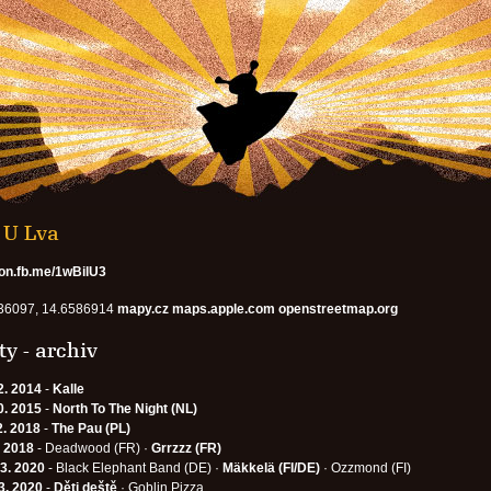
 U Lva
//on.fb.me/1wBilU3
36097, 14.6586914
mapy.cz
maps.apple.com
openstreetmap.org
y - archiv
2. 2014
-
Kalle
0. 2015
-
North To The Night (NL)
2. 2018
-
The Pau (PL)
. 2018
- Deadwood (FR) ·
Grrzzz (FR)
 3. 2020
- Black Elephant Band (DE) ·
Mäkkelä (FI/DE)
· Ozzmond (FI)
3. 2020
-
Děti deště
· Goblin Pizza