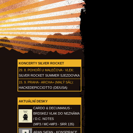
KONCERTY SILVER ROCKET
29. 8.
POHOŘÍ U MALEČOVA - VLEK
:
SILVER ROCKET SUMMER SJEZDOVKA
15. 9.
PRAHA - ARCHA+ (MALÝ SÁL)
:
HACKEDEPICCIOTTO (DE/USA)
AKTUÁLNÍ DESKY
CARDO & DECUMANUS -
BRDSKEJ VLAK DO NEZNÁMA
/ D.C. NOTES
(MP3 / MC+MP3 - SRR 135)
ARAN SATAN - KONSPIRACE