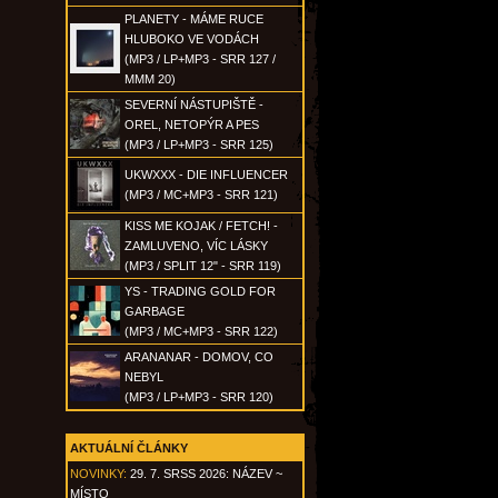
PLANETY - MÁME RUCE
HLUBOKO VE VODÁCH
(MP3 / LP+MP3 - SRR 127 /
MMM 20)
SEVERNÍ NÁSTUPIŠTĚ -
OREL, NETOPÝR A PES
(MP3 / LP+MP3 - SRR 125)
UKWXXX - DIE INFLUENCER
(MP3 / MC+MP3 - SRR 121)
KISS ME KOJAK / FETCH! -
ZAMLUVENO, VÍC LÁSKY
(MP3 / SPLIT 12" - SRR 119)
YS - TRADING GOLD FOR
GARBAGE
(MP3 / MC+MP3 - SRR 122)
ARANANAR - DOMOV, CO
NEBYL
(MP3 / LP+MP3 - SRR 120)
AKTUÁLNÍ ČLÁNKY
NOVINKY:
29. 7. SRSS 2026: NÁZEV ~
MÍSTO