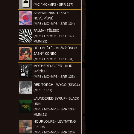
(MC / MC+MP3 - SRR 137)
SEVERNÍ NÁSTUPIŠTĚ -
NOVÉ PÍSNĚ
(MP3 / MC+MP3 - SRR 134)
PALMA - TĚLESO
(MP3 / LP+MP3 - SRR 132 /
MMM 22)
DĚTI DEŠTĚ - MLŽNÝ ÚVOD
JASNÝ KONEC
(MP3 / LP+MP3 - SRR 131)
MOTHERFUCIFER - KLID
SPÍCÍCH
(MP3 / MC+MP3 - SRR 133)
RED TORCH - WYGO (SINGL)
(MP3 - SRR)
LAUNDERED SYRUP - BLACK
URN
(MP3 / MC+MP3 - SRR 130 /
MMM 21)
HOURLOUPE - LEVITATING
FIELDS
(MP3 / MC+MP3 - SRR 128)