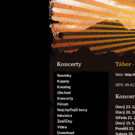
Koncerty
Tábor -
Web:
http:
Novinky
Kapely
GPS: 49.41
Katalog
Obchod
Koncert
Koncerty
Fórum
Úterý 23. 1
Nejchytřejší kecy
Úterý 20. 1
Inkvizice
Středa 21. 
Žebříčky
Úterý 15. 5
Videa
Pondělí 23.
Download
Sobota 28. 