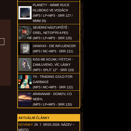
PLANETY - MÁME RUCE
HLUBOKO VE VODÁCH
(MP3 / LP+MP3 - SRR 127 /
MMM 20)
SEVERNÍ NÁSTUPIŠTĚ -
OREL, NETOPÝR A PES
(MP3 / LP+MP3 - SRR 125)
UKWXXX - DIE INFLUENCER
(MP3 / MC+MP3 - SRR 121)
KISS ME KOJAK / FETCH! -
ZAMLUVENO, VÍC LÁSKY
(MP3 / SPLIT 12" - SRR 119)
YS - TRADING GOLD FOR
GARBAGE
(MP3 / MC+MP3 - SRR 122)
ARANANAR - DOMOV, CO
NEBYL
(MP3 / LP+MP3 - SRR 120)
AKTUÁLNÍ ČLÁNKY
NOVINKY:
29. 7. SRSS 2026: NÁZEV ~
MÍSTO