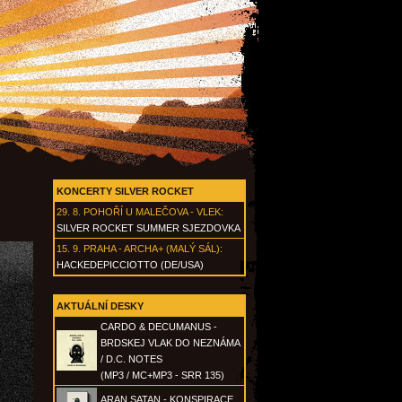
KONCERTY SILVER ROCKET
29. 8.
POHOŘÍ U MALEČOVA - VLEK
:
SILVER ROCKET SUMMER SJEZDOVKA
15. 9.
PRAHA - ARCHA+ (MALÝ SÁL)
:
HACKEDEPICCIOTTO (DE/USA)
AKTUÁLNÍ DESKY
CARDO & DECUMANUS -
BRDSKEJ VLAK DO NEZNÁMA
/ D.C. NOTES
(MP3 / MC+MP3 - SRR 135)
ARAN SATAN - KONSPIRACE