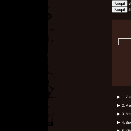
S
S
1. Z 
2. V 
3. Ma
4. Bi