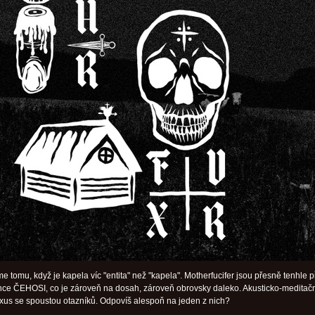
e tomu, když je kapela víc "entita" než "kapela". Motherfucifer jsou přesně tenhle p
ence ČEHOSI, co je zároveň na dosah, zároveň obrovsky daleko. Akusticko-meditač
exus se spoustou otazníků. Odpovíš alespoň na jeden z nich?