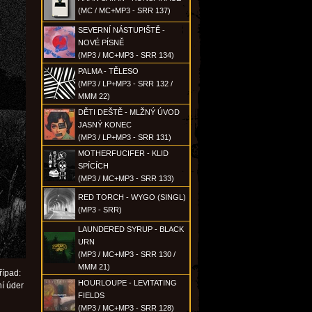
(MC / MC+MP3 - SRR 137)
SEVERNÍ NÁSTUPIŠTĚ -
NOVÉ PÍSNĚ
(MP3 / MC+MP3 - SRR 134)
PALMA - TĚLESO
(MP3 / LP+MP3 - SRR 132 /
MMM 22)
DĚTI DEŠTĚ - MLŽNÝ ÚVOD
JASNÝ KONEC
(MP3 / LP+MP3 - SRR 131)
MOTHERFUCIFER - KLID
SPÍCÍCH
(MP3 / MC+MP3 - SRR 133)
RED TORCH - WYGO (SINGL)
(MP3 - SRR)
LAUNDERED SYRUP - BLACK
URN
(MP3 / MC+MP3 - SRR 130 /
MMM 21)
řípad:
HOURLOUPE - LEVITATING
ní úder
FIELDS
(MP3 / MC+MP3 - SRR 128)