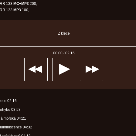
RR 133
MC+MP3
200,-
RR 133
MP3
100,-
Z klece
00:00
/
02:16
klece
02:16
pohybu
03:53
lá mořská
04:21
oluminiscence
04:32