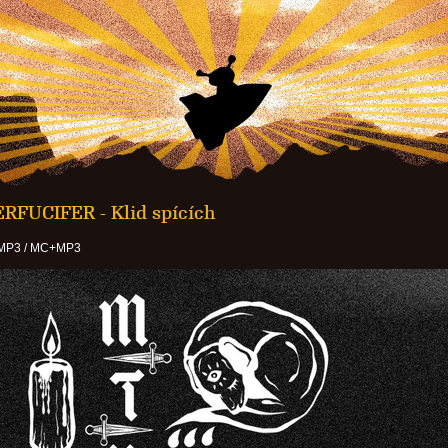
FUCIFER - Klid spících
 MP3 / MC+MP3