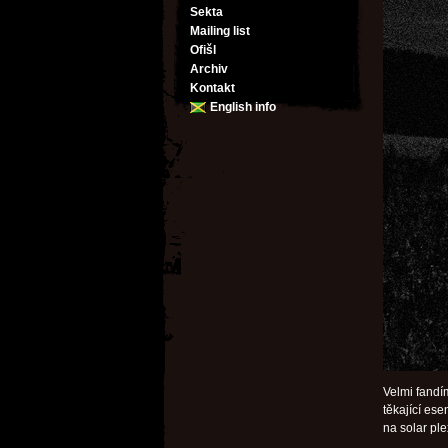
Sekta
Mailing list
Ofišl
Archiv
Kontakt
English info
Velmi fandím
těkající es
na solar pl