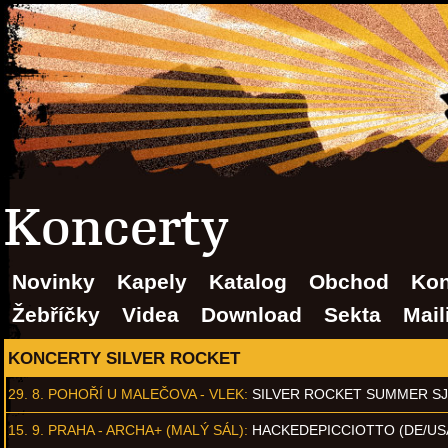
Koncerty
Novinky
Kapely
Katalog
Obchod
Kon
Žebříčky
Videa
Download
Sekta
Mail
KONCERTY SILVER ROCKET
29. 8.
POHOŘÍ U MALEČOVA - VLEK
:
SILVER ROCKET SUMMER S
15. 9.
PRAHA - ARCHA+ (MALÝ SÁL)
:
HACKEDEPICCIOTTO (DE/US