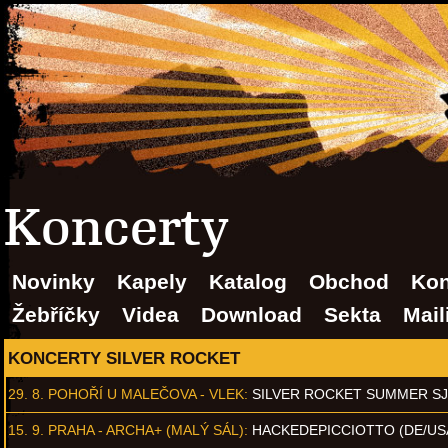
Koncerty
Novinky
Kapely
Katalog
Obchod
Kon
Žebříčky
Videa
Download
Sekta
Mail
KONCERTY SILVER ROCKET
29. 8.
POHOŘÍ U MALEČOVA - VLEK
:
SILVER ROCKET SUMMER S
15. 9.
PRAHA - ARCHA+ (MALÝ SÁL)
:
HACKEDEPICCIOTTO (DE/US