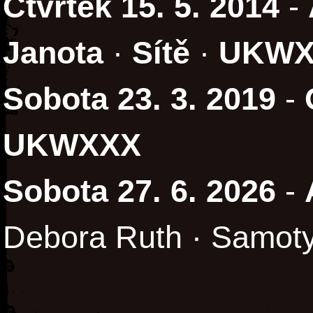
Čtvrtek 15. 5. 2014
-
Janota
·
Sítě
·
UKWX
Sobota 23. 3. 2019
-
UKWXXX
Sobota 27. 6. 2026
-
Debora Ruth · Samot