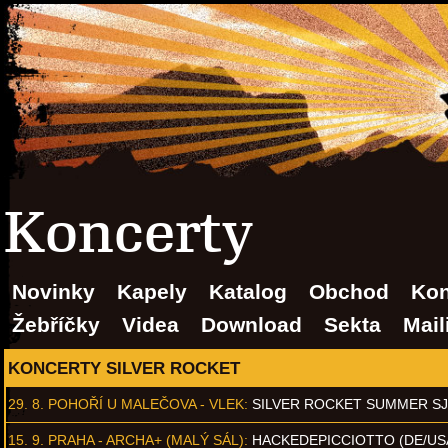
Koncerty
Novinky
Kapely
Katalog
Obchod
Kon
Žebříčky
Videa
Download
Sekta
Mail
KONCERTY SILVER ROCKET
29. 8.
POHOŘÍ U MALEČOVA - VLEK
:
SILVER ROCKET SUMMER S
15. 9.
PRAHA - ARCHA+ (MALÝ SÁL)
:
HACKEDEPICCIOTTO (DE/US