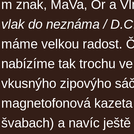
m znak, MaVa, Or a V
vlak do neznáma / D.C
máme velkou radost. Čt
nabízíme tak trochu ve
vkusnýho zipovýho sáč
magnetofonová kazeta (
švabach) a navíc ještě 