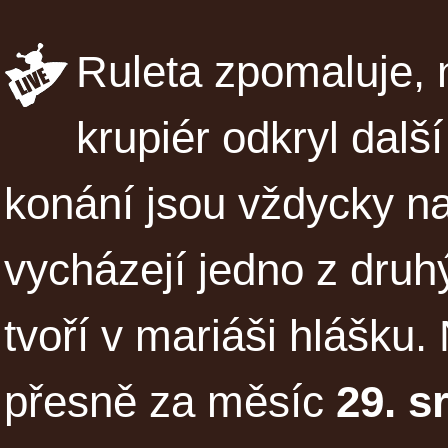
Ruleta zpomaluje, n
krupiér odkryl dalš
konání jsou vždycky n
vycházejí jedno z druhý
tvoří v mariáši hlášku.
přesně za měsíc
29. s