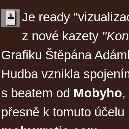
Je ready "vizualiz
z nové kazety
"Kon
Grafiku Štěpána Adámk
Hudba vznikla spojení
s beatem od
Mobyho
,
přesně k tomuto účelu