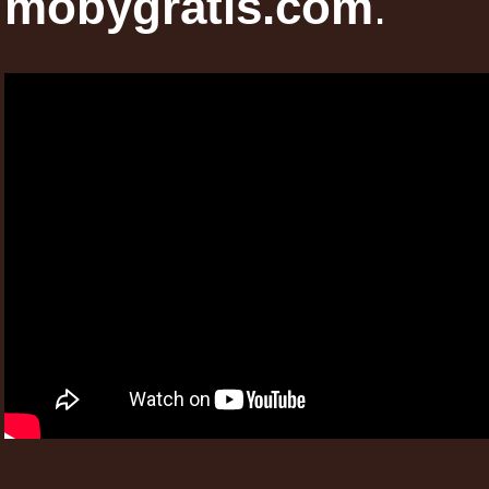
mobygratis.com
.