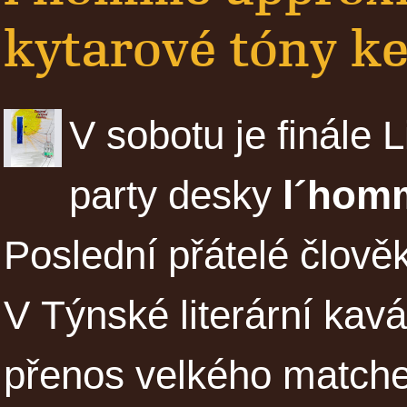
kytarové tóny ke 
V sobotu je finále L
party desky
l´hom
Poslední přátelé člově
V Týnské literární kavá
přenos velkého matche