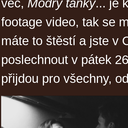
věc,
Modrý tanky
... je
footage video, tak se 
máte to štěstí a jste v 
poslechnout v pátek 2
přijdou pro všechny, o