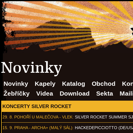
Novinky
Novinky
Kapely
Katalog
Obchod
Kon
Žebříčky
Videa
Download
Sekta
Mail
KONCERTY SILVER ROCKET
29. 8.
POHOŘÍ U MALEČOVA - VLEK
:
SILVER ROCKET SUMMER S
15. 9.
PRAHA - ARCHA+ (MALÝ SÁL)
:
HACKEDEPICCIOTTO (DE/US