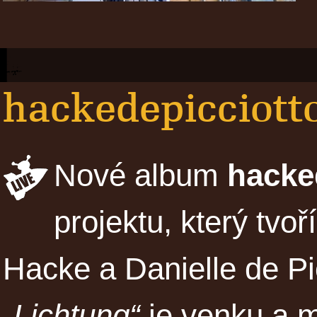
hackedepicciotto
Nové album
hacke
projektu, který tvo
Hacke a Danielle de Pi
„Lichtung“
je venku a m