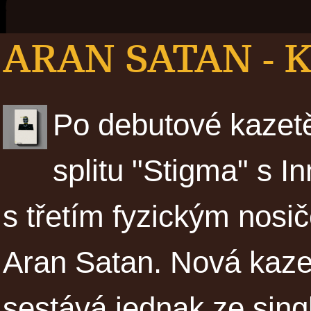
ARAN SATAN - K
Po debutové kazet
splitu "Stigma" s I
s třetím fyzickým nosi
Aran Satan. Nová kaze
sestává jednak ze singl