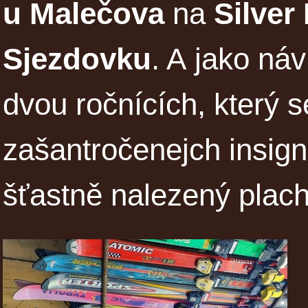
u Malečova
na
Silve
Sjezdovku
. A jako ná
dvou ročnících, který 
zašantročenejch insigni
šťastně nalezený plach