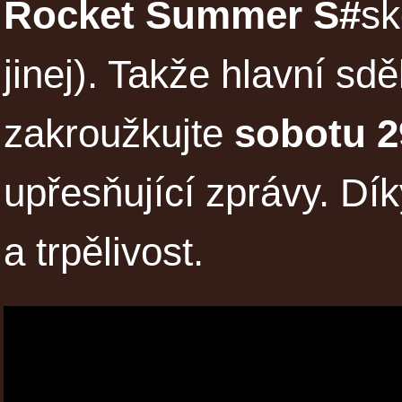
Rocket Summer S#
sk
jinej). Takže hlavní sdě
zakroužkujte
sobotu 2
upřesňující zprávy. Dík
a trpělivost.