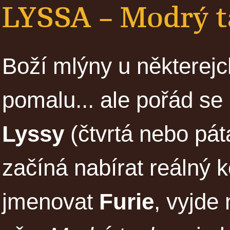
LYSSA – Modrý 
Boží mlýny u některej
pomalu... ale pořád s
Lyssy
(čtvrtá nebo pát
začíná nabírat reálný 
jmenovat
Furie
, vyjde