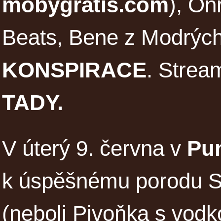
mobygratis.com
), On
Beats, Bene z Modrých
KONSPIRACE
. Strea
TADY
.
V úterý 9. června v
Pu
k úspěšnému porodu Sa
(neboli Pivoňka s vodk