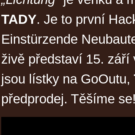
TADY
. Je to první Ha
Einstürzende Neubaut
živě představí 15. zář
jsou lístky na GoOutu,
předprodej. Těšíme se