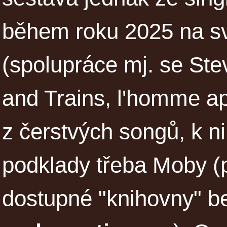
během roku 2025 na 
(spolupráce mj. se Stev
and Trains, l'homme ap
z čerstvých songů, k n
podklady třeba Moby (p
dostupné "knihovny" b