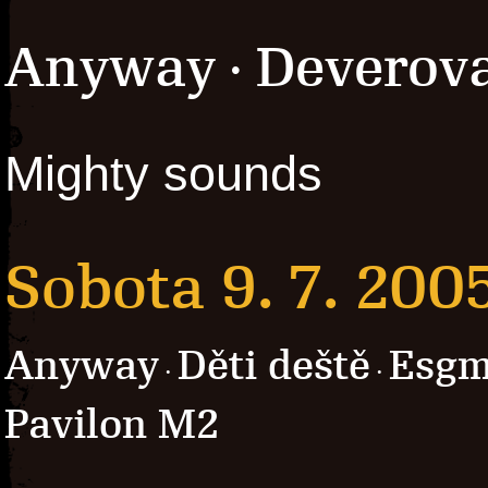
Anyway
Deverov
·
Mighty sounds
Sobota 9. 7. 200
Anyway
Děti deště
Esg
·
·
Pavilon M2