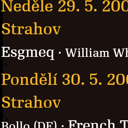
Neděle 29. 5. 20
Strahov
Esgmeq
· William W
Pondělí 30. 5. 2
Strahov
French T
Bollo (DE) ·