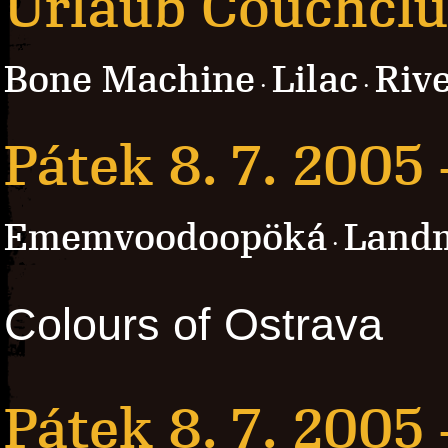
Urlaub Couchcl
Bone Machine
Lilac
Rive
·
·
Pátek 8. 7. 2005
Ememvoodoopöká
Landm
·
Colours of Ostrava
Pátek 8. 7. 2005