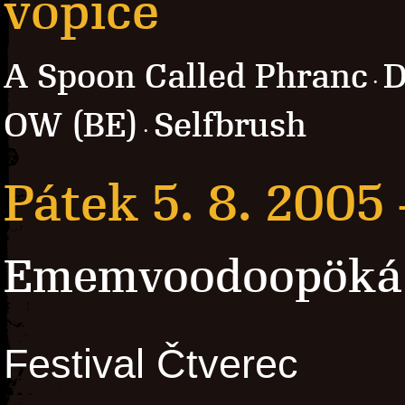
vopice
A Spoon Called Phranc
D
·
OW (BE)
Selfbrush
·
Pátek 5. 8. 2005
Ememvoodoopöká
Festival Čtverec