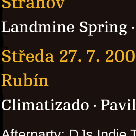
Strahov
Landmine Spring
Středa 27. 7. 20
Rubín
Climatizado
Pavi
·
Afterparty: DJs Indie 