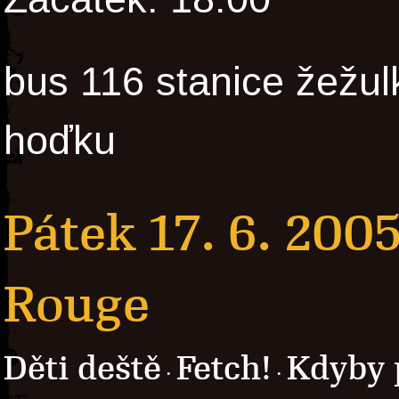
bus 116 stanice žežul
hoďku
Pátek 17. 6. 200
Rouge
Děti deště
Fetch!
Kdyby 
·
·