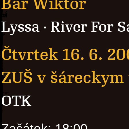
Bar Wiktor
Lyssa
River For S
·
Čtvrtek 16. 6. 2
ZUŠ v šáreckym 
OTK
Začátek: 18:00