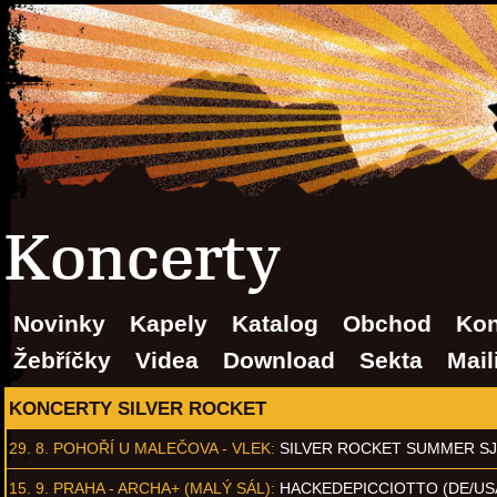
Koncerty
Novinky
Kapely
Katalog
Obchod
Kon
Žebříčky
Videa
Download
Sekta
Mail
KONCERTY SILVER ROCKET
29. 8.
POHOŘÍ U MALEČOVA - VLEK
:
SILVER ROCKET SUMMER S
15. 9.
PRAHA - ARCHA+ (MALÝ SÁL)
:
HACKEDEPICCIOTTO (DE/US