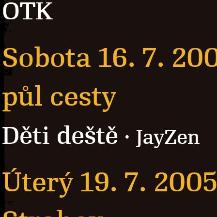
OTK
Sobota 16. 7. 20
půl cesty
Děti deště
· JayZen
Úterý 19. 7. 200