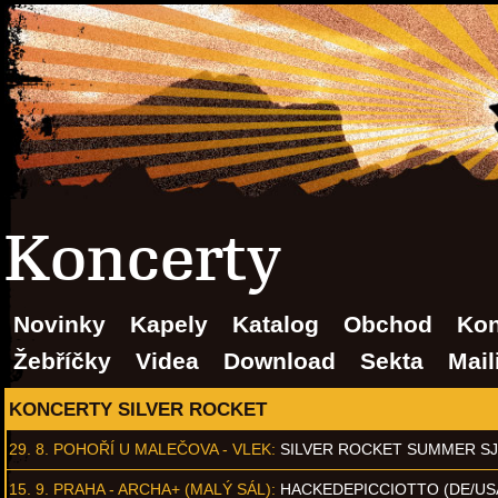
Koncerty
Novinky
Kapely
Katalog
Obchod
Kon
Žebříčky
Videa
Download
Sekta
Mail
KONCERTY SILVER ROCKET
29. 8.
POHOŘÍ U MALEČOVA - VLEK
:
SILVER ROCKET SUMMER S
15. 9.
PRAHA - ARCHA+ (MALÝ SÁL)
:
HACKEDEPICCIOTTO (DE/US