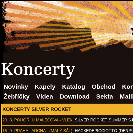
Koncerty
Novinky
Kapely
Katalog
Obchod
Kon
Žebříčky
Videa
Download
Sekta
Mail
KONCERTY SILVER ROCKET
29. 8.
POHOŘÍ U MALEČOVA - VLEK
:
SILVER ROCKET SUMMER S
15. 9.
PRAHA - ARCHA+ (MALÝ SÁL)
:
HACKEDEPICCIOTTO (DE/US