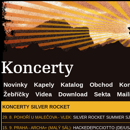
Koncerty
Novinky
Kapely
Katalog
Obchod
Kon
Žebříčky
Videa
Download
Sekta
Mail
KONCERTY SILVER ROCKET
29. 8.
POHOŘÍ U MALEČOVA - VLEK
:
SILVER ROCKET SUMMER S
15. 9.
PRAHA - ARCHA+ (MALÝ SÁL)
:
HACKEDEPICCIOTTO (DE/US