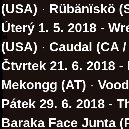
(USA)
·
Rübänïskö (
Úterý 1. 5. 2018
-
Wr
(USA)
·
Caudal (CA / 
Čtvrtek 21. 6. 2018
-
Mekongg (AT)
·
Vood
Pátek 29. 6. 2018
-
T
Baraka Face Junta (