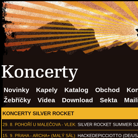
Koncerty
Novinky
Kapely
Katalog
Obchod
Kon
Žebříčky
Videa
Download
Sekta
Mail
KONCERTY SILVER ROCKET
29. 8.
POHOŘÍ U MALEČOVA - VLEK
:
SILVER ROCKET SUMMER S
15. 9.
PRAHA - ARCHA+ (MALÝ SÁL)
:
HACKEDEPICCIOTTO (DE/US