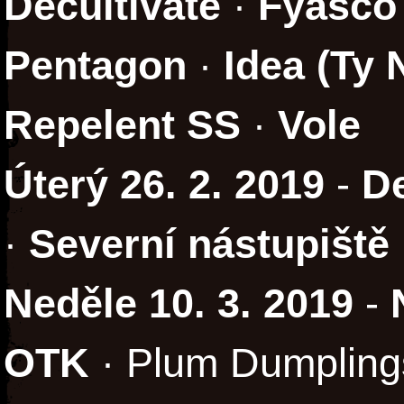
Decultivate
·
Fyasco
Pentagon
·
Idea (Ty 
Repelent SS
·
Vole
Úterý 26. 2. 2019
-
D
·
Severní nástupiště
Neděle 10. 3. 2019
-
OTK
· Plum Dumpling