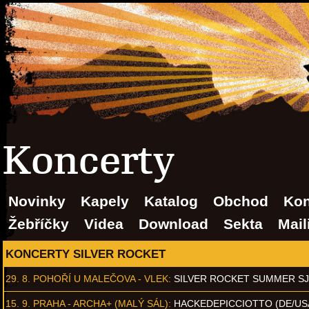
Koncerty
Novinky
Kapely
Katalog
Obchod
Kon
Žebříčky
Videa
Download
Sekta
Mail
KONCERTY SILVER ROCKET
29. 8.
POHOŘÍ U MALEČOVA - VLEK
:
SILVER ROCKET SUMMER S
15. 9.
PRAHA - ARCHA+ (MALÝ SÁL)
:
HACKEDEPICCIOTTO (DE/US