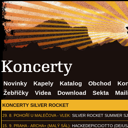
Koncerty
Novinky
Kapely
Katalog
Obchod
Kon
Žebříčky
Videa
Download
Sekta
Mail
KONCERTY SILVER ROCKET
29. 8.
POHOŘÍ U MALEČOVA - VLEK
:
SILVER ROCKET SUMMER S
15. 9.
PRAHA - ARCHA+ (MALÝ SÁL)
:
HACKEDEPICCIOTTO (DE/US