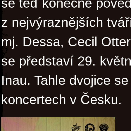
se teď konečně poved
z nejvýraznějších tvář
mj. Dessa, Cecil Otter
se představí 29. květ
Inau. Tahle dvojice se
koncertech v Česku.