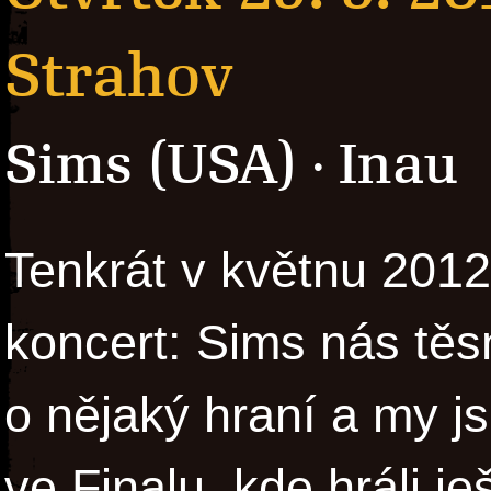
Strahov
Sims (USA)
Inau
·
Tenkrát v květnu 2012 
koncert: Sims nás těs
o nějaký hraní a my j
ve Finalu, kde hráli j