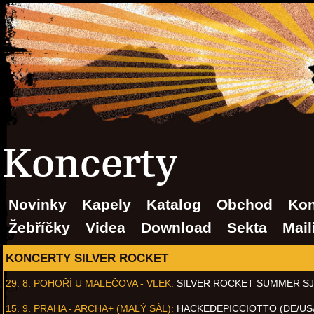
Koncerty
Novinky
Kapely
Katalog
Obchod
Kon
Žebříčky
Videa
Download
Sekta
Mail
KONCERTY SILVER ROCKET
29. 8.
POHOŘÍ U MALEČOVA - VLEK
:
SILVER ROCKET SUMMER S
15. 9.
PRAHA - ARCHA+ (MALÝ SÁL)
:
HACKEDEPICCIOTTO (DE/US