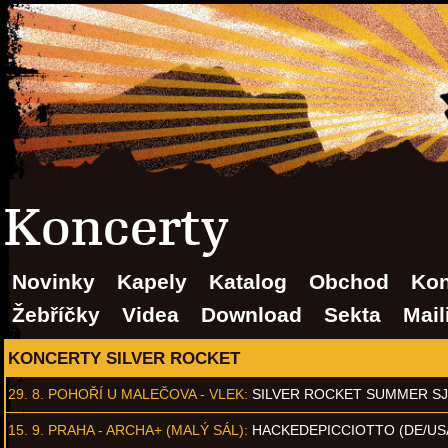
Koncerty
Novinky
Kapely
Katalog
Obchod
Kon
Žebříčky
Videa
Download
Sekta
Mail
KONCERTY SILVER ROCKET
29. 8.
POHOŘÍ U MALEČOVA - VLEK
:
SILVER ROCKET SUMMER S
15. 9.
PRAHA - ARCHA+ (MALÝ SÁL)
:
HACKEDEPICCIOTTO (DE/US