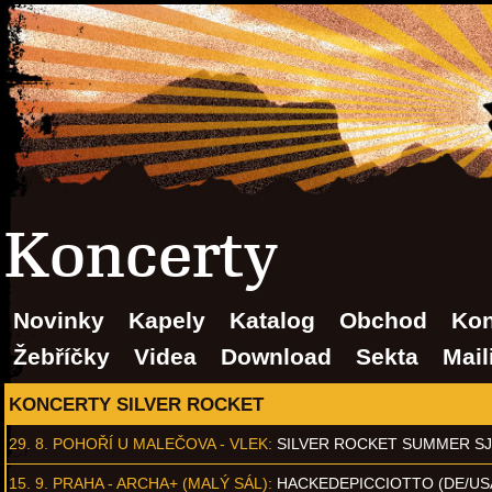
Koncerty
Novinky
Kapely
Katalog
Obchod
Kon
Žebříčky
Videa
Download
Sekta
Mail
KONCERTY SILVER ROCKET
29. 8.
POHOŘÍ U MALEČOVA - VLEK
:
SILVER ROCKET SUMMER S
15. 9.
PRAHA - ARCHA+ (MALÝ SÁL)
:
HACKEDEPICCIOTTO (DE/US