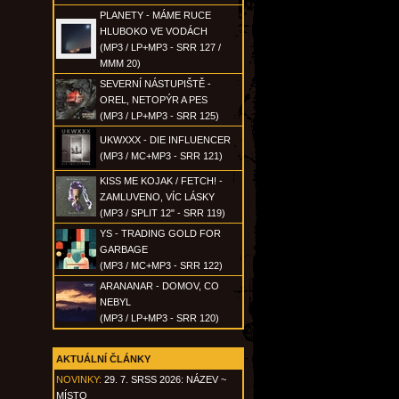
PLANETY - MÁME RUCE
HLUBOKO VE VODÁCH
(MP3 / LP+MP3 - SRR 127 /
MMM 20)
SEVERNÍ NÁSTUPIŠTĚ -
OREL, NETOPÝR A PES
(MP3 / LP+MP3 - SRR 125)
UKWXXX - DIE INFLUENCER
(MP3 / MC+MP3 - SRR 121)
KISS ME KOJAK / FETCH! -
ZAMLUVENO, VÍC LÁSKY
(MP3 / SPLIT 12" - SRR 119)
YS - TRADING GOLD FOR
GARBAGE
(MP3 / MC+MP3 - SRR 122)
ARANANAR - DOMOV, CO
NEBYL
(MP3 / LP+MP3 - SRR 120)
AKTUÁLNÍ ČLÁNKY
NOVINKY:
29. 7. SRSS 2026: NÁZEV ~
MÍSTO