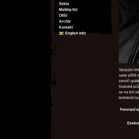
Sekta
Mailing list
Ofišl
Archiv
Kontakt
English info
Spojující li
sebe příliš
zanoří zpát
hluboká prů
se na to!) 
tentokrát na
Forenzní a
Exekut