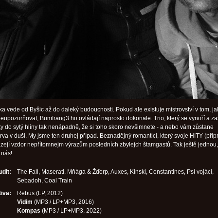
nka vede od Byšic až do daleký budoucnosti. Pokud ale existuje mistrovství v tom, ja
 neupozorňovat, Bumfrang3 ho ovládají naprosto dokonale. Trio, který se vynoří a z
ky do sytý hlíny tak nenápadně, že si toho skoro nevšimnete - a nebo vám zůstane
rva v duši. My jsme ten druhej případ. Beznadějný romantici, který svoje HITY (přip
sázejí vzdor nepřítomnejm výrazům posledních zbylejch štamgastů. Tak ještě jednou,
 nás!
udit:
The Fall, Maserati, Mňága & Žďorp, Auxes, Kinski, Constantines, Psí vojáci,
Sebadoh, Coal Train
iva:
Rebus (LP, 2012)
Vidim
(MP3 / LP+MP3, 2016)
Kompas
(MP3 / LP+MP3, 2022)