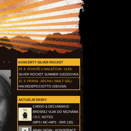
KONCERTY SILVER ROCKET
<
>
29. 8.
POHOŘÍ U MALEČOVA - VLEK
:
SILVER ROCKET SUMMER SJEZDOVKA
15. 9.
PRAHA - ARCHA+ (MALÝ SÁL)
:
HACKEDEPICCIOTTO (DE/USA)
AKTUÁLNÍ DESKY
CARDO & DECUMANUS -
BRDSKEJ VLAK DO NEZNÁMA
/ D.C. NOTES
(MP3 / MC+MP3 - SRR 135)
ARAN SATAN - KONSPIRACE