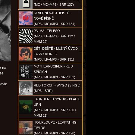
(MC / MC+MP3 - SRR 137)
SEVERNÍ NÁSTUPIŠTĚ -
NOVÉ PÍSNĚ
(MP3 / MC+MP3 - SRR 134)
PALMA - TĚLESO
(MP3 / LP+MP3 - SRR 132 /
MMM 22)
DĚTI DEŠTĚ - MLŽNÝ ÚVOD
JASNÝ KONEC
(MP3 / LP+MP3 - SRR 131)
MOTHERFUCIFER - KLID
k na
SPÍCÍCH
ase
(MP3 / MC+MP3 - SRR 133)
ravte
RED TORCH - WYGO (SINGL)
(MP3 - SRR)
LAUNDERED SYRUP - BLACK
URN
(MP3 / MC+MP3 - SRR 130 /
MMM 21)
HOURLOUPE - LEVITATING
FIELDS
(MP3 / MC+MP3 - SRR 128)