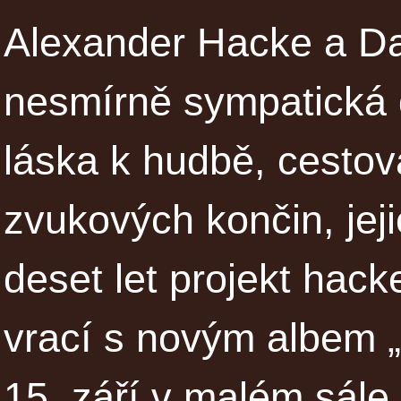
Alexander Hacke a Dan
nesmírně sympatická d
láska k hudbě, cestov
zvukových končin, jej
deset let projekt hack
vrací s novým albem „
15. září v malém sále 