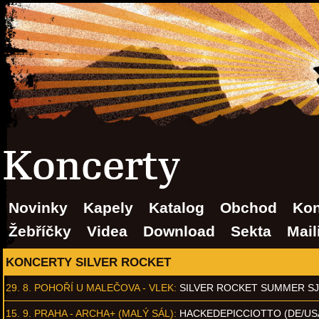
Koncerty
Novinky
Kapely
Katalog
Obchod
Kon
Žebříčky
Videa
Download
Sekta
Mail
KONCERTY SILVER ROCKET
29. 8.
POHOŘÍ U MALEČOVA - VLEK
:
SILVER ROCKET SUMMER S
15. 9.
PRAHA - ARCHA+ (MALÝ SÁL)
:
HACKEDEPICCIOTTO (DE/US