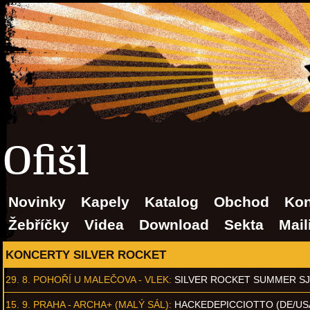
Ofišl
Novinky
Kapely
Katalog
Obchod
Kon
Žebříčky
Videa
Download
Sekta
Mail
KONCERTY SILVER ROCKET
29. 8.
POHOŘÍ U MALEČOVA - VLEK
:
SILVER ROCKET SUMMER S
15. 9.
PRAHA - ARCHA+ (MALÝ SÁL)
:
HACKEDEPICCIOTTO (DE/US