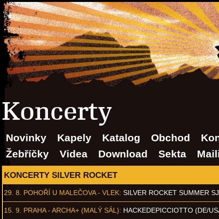
Koncerty
Novinky
Kapely
Katalog
Obchod
Kon
Žebříčky
Videa
Download
Sekta
Mail
KONCERTY SILVER ROCKET
29. 8.
POHOŘÍ U MALEČOVA - VLEK
:
SILVER ROCKET SUMMER S
15. 9.
PRAHA - ARCHA+ (MALÝ SÁL)
:
HACKEDEPICCIOTTO (DE/US