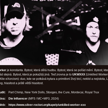
orker
je konstanta. Bytost, která dělá hudbu. Bytost, která se pořád mění. Bytost, kte
d stejná. Bytost, která je pokaždý jiná. Teď zrovna je to
UKWXXX
(Unkilled Worker
Xile eXorcism): duo, kde se potkává kytara a primitivní živý bicí, neklid a nejistota, 
, hlasitost a ještě větší hlasitost.
udit:
Part Chimp, New York Dolls, Stooges, the Cure, Mordecai, Royal Trux
iva:
Die Influencer
(MP3 / MC+MP3, 2024)
Web:
https://www.silver-rocket.org/kapely/unkilled-worker-xxx