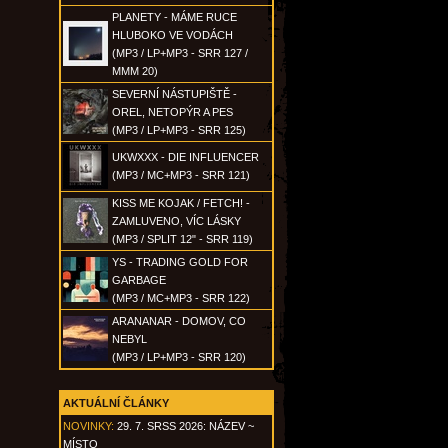
PLANETY - MÁME RUCE
HLUBOKO VE VODÁCH
(MP3 / LP+MP3 - SRR 127 /
MMM 20)
SEVERNÍ NÁSTUPIŠTĚ -
OREL, NETOPÝR A PES
(MP3 / LP+MP3 - SRR 125)
UKWXXX - DIE INFLUENCER
(MP3 / MC+MP3 - SRR 121)
KISS ME KOJAK / FETCH! -
ZAMLUVENO, VÍC LÁSKY
(MP3 / SPLIT 12" - SRR 119)
YS - TRADING GOLD FOR
GARBAGE
(MP3 / MC+MP3 - SRR 122)
ARANANAR - DOMOV, CO
NEBYL
(MP3 / LP+MP3 - SRR 120)
AKTUÁLNÍ ČLÁNKY
NOVINKY:
29. 7. SRSS 2026: NÁZEV ~
MÍSTO