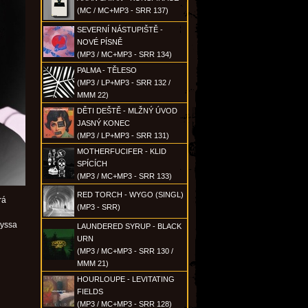
(MC / MC+MP3 - SRR 137)
SEVERNÍ NÁSTUPIŠTĚ -
NOVÉ PÍSNĚ
(MP3 / MC+MP3 - SRR 134)
PALMA - TĚLESO
(MP3 / LP+MP3 - SRR 132 /
MMM 22)
DĚTI DEŠTĚ - MLŽNÝ ÚVOD
JASNÝ KONEC
(MP3 / LP+MP3 - SRR 131)
MOTHERFUCIFER - KLID
SPÍCÍCH
(MP3 / MC+MP3 - SRR 133)
RED TORCH - WYGO (SINGL)
rá
(MP3 - SRR)
Lyssa
LAUNDERED SYRUP - BLACK
URN
(MP3 / MC+MP3 - SRR 130 /
MMM 21)
HOURLOUPE - LEVITATING
FIELDS
(MP3 / MC+MP3 - SRR 128)