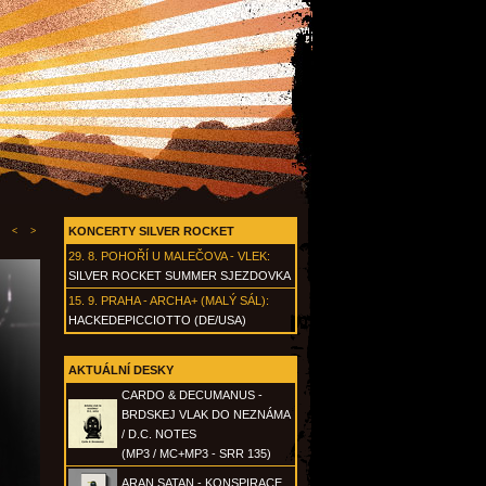
KONCERTY SILVER ROCKET
<
>
29. 8.
POHOŘÍ U MALEČOVA - VLEK
:
SILVER ROCKET SUMMER SJEZDOVKA
15. 9.
PRAHA - ARCHA+ (MALÝ SÁL)
:
HACKEDEPICCIOTTO (DE/USA)
AKTUÁLNÍ DESKY
CARDO & DECUMANUS -
BRDSKEJ VLAK DO NEZNÁMA
/ D.C. NOTES
(MP3 / MC+MP3 - SRR 135)
ARAN SATAN - KONSPIRACE