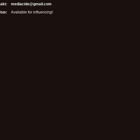
akt:
mediacide@gmail.com
tus:
Available for influencing!