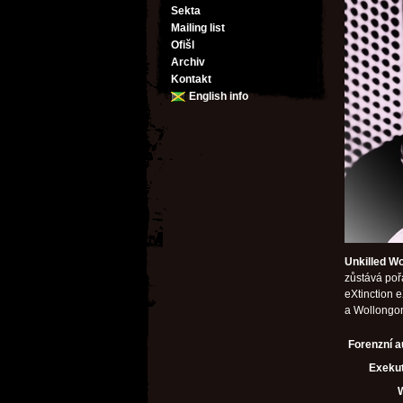
Sekta
Mailing list
Ofišl
Archiv
Kontakt
English info
Unkilled W
zůstává pořá
eXtinction e
a Wollongong
Forenzní a
Exekut