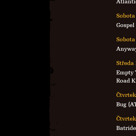
Atlanti
Sobota 
Gospel
Sobota 
Anywa
Středa 
Empty 
Road Ki
Čtvrtek
Bug (A
Čtvrtek
Batrid