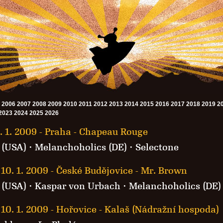
2006
2007
2008
2009
2010
2011
2012
2013
2014
2015
2016
2017
2018
2019
2
2023
2024
2025
2026
. 1. 2009
-
Praha - Chapeau Rouge
 (USA)
·
Melanchoholics (DE)
·
Selectone
10. 1. 2009
-
České Budějovice - Mr. Brown
 (USA)
·
Kaspar von Urbach
·
Melanchoholics (DE)
10. 1. 2009
-
Hořovice - Kalaš (Nádražní hospoda)