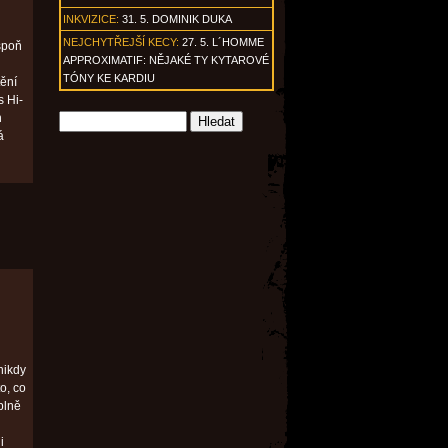
INKVIZICE:
31. 5. DOMINIK DUKA
NEJCHYTŘEJŠÍ KECY:
27. 5. L´HOMME
aspoň
APPROXIMATIF: NĚJAKÉ TY KYTAROVÉ
TÓNY KE KARDIU
tění
s Hi-
h
á
nikdy
o, co
plně
i