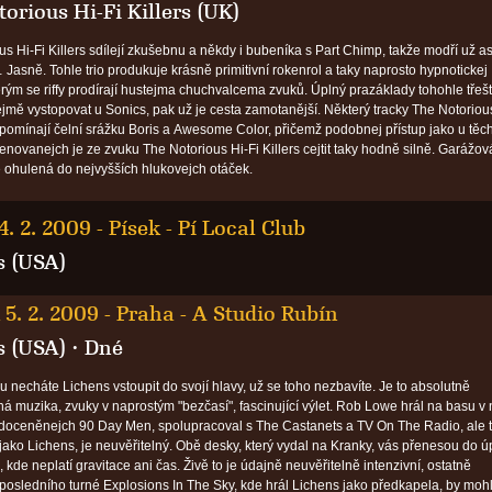
orious Hi-Fi Killers (UK)
us Hi-Fi Killers sdílejí zkušebnu a někdy i bubeníka s Part Chimp, takže modří už 
 Jasně. Tohle trio produkuje krásně primitivní rokenrol a taky naprosto hypnotickej
erým se riffy prodírají hustejma chuchvalcema zvuků. Úplný prazáklady tohohle třeš
jmě vystopovat u Sonics, pak už je cesta zamotanější. Některý tracky The Notoriou
připomínají čelní srážku Boris a Awesome Color, přičemž podobnej přístup jako u těc
enovanejch je ze zvuku The Notorious Hi-Fi Killers cejtit taky hodně silně. Garážov
 ohulená do nejvyšších hlukovejch otáček.
4. 2. 2009
-
Písek - Pí Local Club
s (USA)
 5. 2. 2009
-
Praha - A Studio Rubín
s (USA)
·
Dné
u necháte Lichens vstoupit do svojí hlavy, už se toho nezbavíte. Je to absolutně
á muzika, zvuky v naprostým "bezčasí", fascinující výlet. Rob Lowe hrál na basu v 
oceněnejch 90 Day Men, spolupracoval s The Castanets a TV On The Radio, ale t
 jako Lichens, je neuvěřitelný. Obě desky, který vydal na Kranky, vás přenesou do ú
, kde neplatí gravitace ani čas. Živě to je údajně neuvěřitelně intenzivní, ostatně
 posledního turné Explosions In The Sky, kde hrál Lichens jako předkapela, by mohl