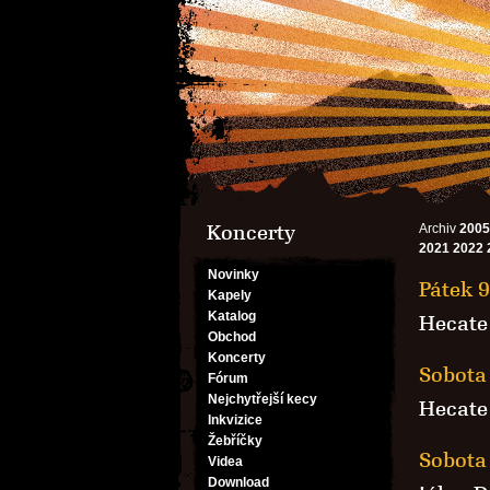
Koncerty
Archiv
2005
2021
2022
Novinky
Pátek 9
Kapely
Katalog
Hecate
Obchod
Koncerty
Sobota 
Fórum
Nejchytřejší kecy
Hecate
Inkvizice
Žebříčky
Sobota 
Videa
Download