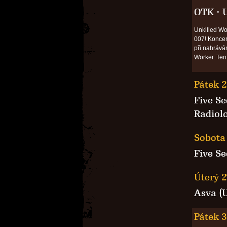
OTK
·
Unkilled Wo
007! Koncert
při nahráván
Worker. Ten
Pátek 2
Five S
Radiol
Sobota 
Five S
Úterý 2
Asva (
Pátek 3