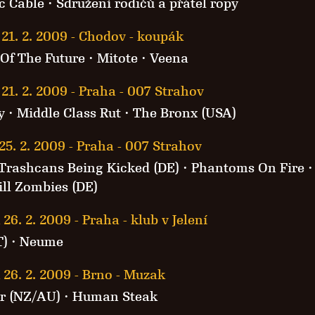
c Cable
·
Sdružení rodičů a přátel ropy
21. 2. 2009
-
Chodov - koupák
 Of The Future
·
Mitote
·
Veena
21. 2. 2009
-
Praha - 007 Strahov
y
· Middle Class Rut · The Bronx (USA)
25. 2. 2009
-
Praha - 007 Strahov
Trashcans Being Kicked (DE) ·
Phantoms On Fire
·
ll Zombies (DE)
 26. 2. 2009
-
Praha - klub v Jelení
T)
·
Neume
 26. 2. 2009
-
Brno - Muzak
er (NZ/AU)
·
Human Steak