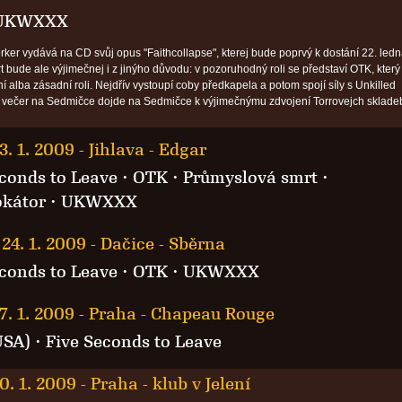
UKWXXX
rker vydává na CD svůj opus "Faithcollapse", kterej bude poprvý k dostání 22. led
 bude ale výjimečnej i z jinýho důvodu: v pozoruhodný roli se představí OTK, který 
í alba zásadní roli. Nejdřív vystoupí coby předkapela a potom spojí síly s Unkilled
 večer na Sedmičce dojde na Sedmičce k výjimečnýmu zdvojení Torrovejch sklade
3. 1. 2009
-
Jihlava - Edgar
econds to Leave
·
OTK
·
Průmyslová smrt
·
okátor
·
UKWXXX
24. 1. 2009
-
Dačice - Sběrna
econds to Leave
·
OTK
·
UKWXXX
7. 1. 2009
-
Praha - Chapeau Rouge
USA)
·
Five Seconds to Leave
0. 1. 2009
-
Praha - klub v Jelení