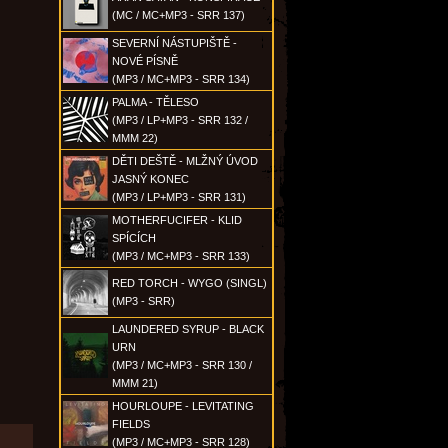
(MC / MC+MP3 - SRR 137)
SEVERNÍ NÁSTUPIŠTĚ -
NOVÉ PÍSNĚ
(MP3 / MC+MP3 - SRR 134)
PALMA - TĚLESO
(MP3 / LP+MP3 - SRR 132 /
MMM 22)
DĚTI DEŠTĚ - MLŽNÝ ÚVOD
JASNÝ KONEC
(MP3 / LP+MP3 - SRR 131)
MOTHERFUCIFER - KLID
SPÍCÍCH
(MP3 / MC+MP3 - SRR 133)
RED TORCH - WYGO (SINGL)
(MP3 - SRR)
LAUNDERED SYRUP - BLACK
URN
(MP3 / MC+MP3 - SRR 130 /
MMM 21)
HOURLOUPE - LEVITATING
FIELDS
(MP3 / MC+MP3 - SRR 128)