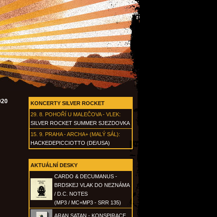
020
KONCERTY SILVER ROCKET
29. 8.
POHOŘÍ U MALEČOVA - VLEK
:
SILVER ROCKET SUMMER SJEZDOVKA
15. 9.
PRAHA - ARCHA+ (MALÝ SÁL)
:
HACKEDEPICCIOTTO (DE/USA)
AKTUÁLNÍ DESKY
CARDO & DECUMANUS -
BRDSKEJ VLAK DO NEZNÁMA
/ D.C. NOTES
(MP3 / MC+MP3 - SRR 135)
ARAN SATAN - KONSPIRACE