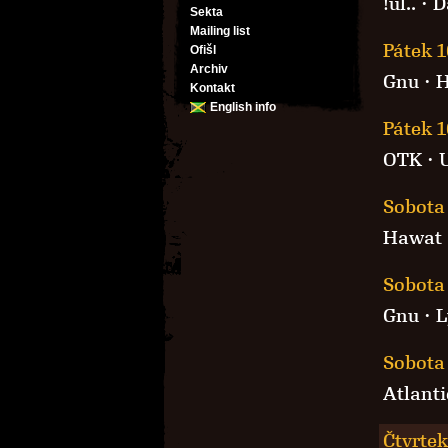
!úl..
· D
Sekta
Mailing list
Pátek 1
Ofišl
Archiv
Gnu
·
H
Kontakt
English info
Pátek 1
OTK
·
Sobota 
Hawat
Sobota 
Gnu
·
L
Sobota 
Atlanti
Čtvrtek