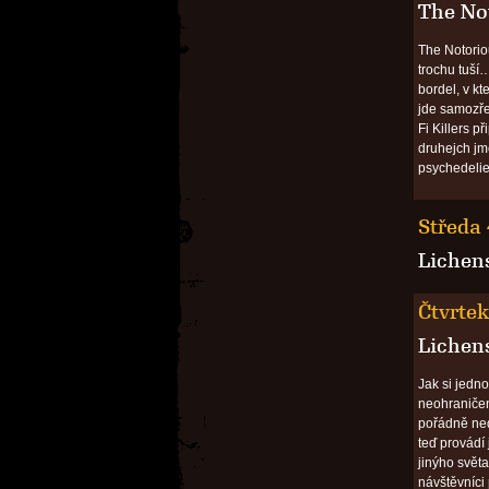
The Not
The Notorio
trochu tuší…
bordel, v kt
jde samozře
Fi Killers 
druhejch jm
psychedelie
Středa 
Lichen
Čtvrtek
Lichen
Jak si jedno
neohraničen
pořádně ned
teď provádí
jinýho světa
návštěvníci