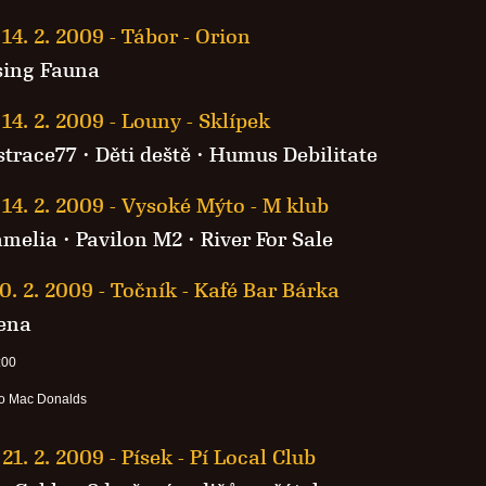
14. 2. 2009
-
Tábor - Orion
sing Fauna
14. 2. 2009
-
Louny - Sklípek
strace77
·
Děti deště
· Humus Debilitate
14. 2. 2009
-
Vysoké Mýto - M klub
melia
·
Pavilon M2
·
River For Sale
0. 2. 2009
-
Točník - Kafé Bar Bárka
ena
:00
 o Mac Donalds
21. 2. 2009
-
Písek - Pí Local Club