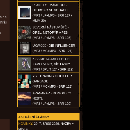
PLANETY - MÁME RUCE
HLUBOKO VE VODÁCH
(MP3 / LP+MP3 - SRR 127 /
na na
MMM 20)
hráli
SEVERNÍ NÁSTUPIŠTĚ -
b.
OREL, NETOPÝR A PES
(MP3 / LP+MP3 - SRR 125)
UKWXXX - DIE INFLUENCER
(MP3 / MC+MP3 - SRR 121)
KISS ME KOJAK / FETCH! -
ZAMLUVENO, VÍC LÁSKY
(MP3 / SPLIT 12" - SRR 119)
YS - TRADING GOLD FOR
GARBAGE
(MP3 / MC+MP3 - SRR 122)
ARANANAR - DOMOV, CO
NEBYL
(MP3 / LP+MP3 - SRR 120)
AKTUÁLNÍ ČLÁNKY
NOVINKY:
29. 7. SRSS 2026: NÁZEV ~
MÍSTO