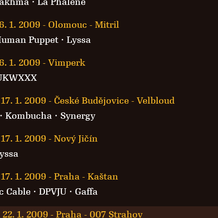
akhma · La Phaléne
6. 1. 2009
-
Olomouc - Mitril
uman Puppet
·
Lyssa
6. 1. 2009
-
Vimperk
UKWXXX
17. 1. 2009
-
České Budějovice - Velbloud
 ·
Kombucha
·
Synergy
17. 1. 2009
-
Nový Jičín
yssa
17. 1. 2009
-
Praha - Kaštan
c Cable
·
DPVJU
·
Gaffa
 22. 1. 2009
-
Praha - 007 Strahov