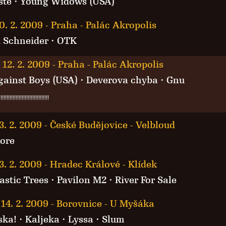
ště
·
Young Widows (USA)
0. 2. 2009
-
Praha - Palác Akropolis
 Schneider
·
OTK
 12. 2. 2009
-
Praha - Palác Akropolis
gainst Boys (USA)
·
Deverova chyba
·
Gnu
!!!!!!!!!!!!!!!!!!!!!!!!!!!!!!!!!
3. 2. 2009
-
České Budějovice - Velbloud
ore
3. 2. 2009
-
Hradec Králové - Klídek
astic Trees
·
Pavilon M2
·
River For Sale
14. 2. 2009
-
Borovnice - U Myšáka
ska!
·
Kaljeka
·
Lyssa
· Slum