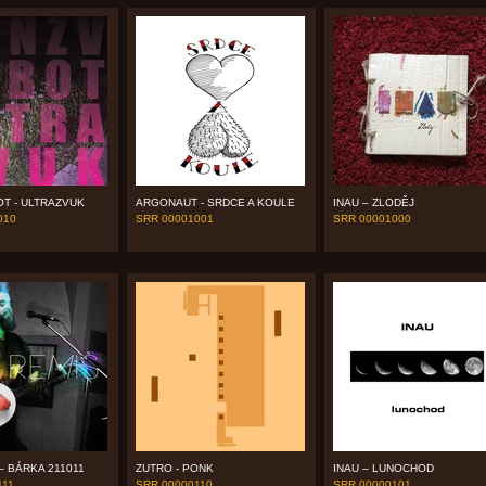
T - ULTRAZVUK
ARGONAUT - SRDCE A KOULE
INAU – ZLODĚJ
010
SRR 00001001
SRR 00001000
– BÁRKA 211011
ZUTRO - PONK
INAU – LUNOCHOD
111
SRR 00000110
SRR 00000101