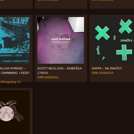
ALLED PHRANC –
SCOTT MCCLOUD – DOBEŠKA
GAFFA – NA ZNAČKY
S SWIMMING, I KEEP
170910
SRR 00000010
SRR 00000011
00/uglydog 21