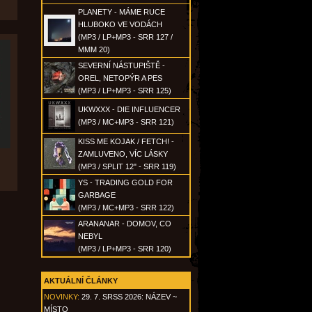
PLANETY - MÁME RUCE
HLUBOKO VE VODÁCH
(MP3 / LP+MP3 - SRR 127 /
MMM 20)
SEVERNÍ NÁSTUPIŠTĚ -
OREL, NETOPÝR A PES
(MP3 / LP+MP3 - SRR 125)
UKWXXX - DIE INFLUENCER
(MP3 / MC+MP3 - SRR 121)
KISS ME KOJAK / FETCH! -
ZAMLUVENO, VÍC LÁSKY
(MP3 / SPLIT 12" - SRR 119)
YS - TRADING GOLD FOR
GARBAGE
(MP3 / MC+MP3 - SRR 122)
ARANANAR - DOMOV, CO
NEBYL
(MP3 / LP+MP3 - SRR 120)
AKTUÁLNÍ ČLÁNKY
NOVINKY:
29. 7. SRSS 2026: NÁZEV ~
MÍSTO