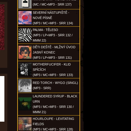
(MC / MC+MP3 - SRR 137)
SEVERNÍ NÁSTUPIŠTĚ -
NOVÉ PÍSNĚ
(MP3 / MC+MP3 - SRR 134)
PALMA - TĚLESO
(MP3 / LP+MP3 - SRR 132 /
MMM 22)
DĚTI DEŠTĚ - MLŽNÝ ÚVOD
JASNÝ KONEC
(MP3 / LP+MP3 - SRR 131)
MOTHERFUCIFER - KLID
SPÍCÍCH
(MP3 / MC+MP3 - SRR 133)
RED TORCH - WYGO (SINGL)
(MP3 - SRR)
LAUNDERED SYRUP - BLACK
URN
(MP3 / MC+MP3 - SRR 130 /
MMM 21)
HOURLOUPE - LEVITATING
FIELDS
(MP3 / MC+MP3 - SRR 128)