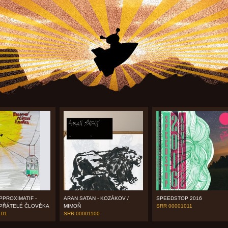
PPROXIMATIF -
ARAN SATAN - KOZÁKOV /
SPEEDSTOP 2016
 PŘÁTELÉ ČLOVĚKA
MIMOŇ
SRR 00001011
101
SRR 00001100