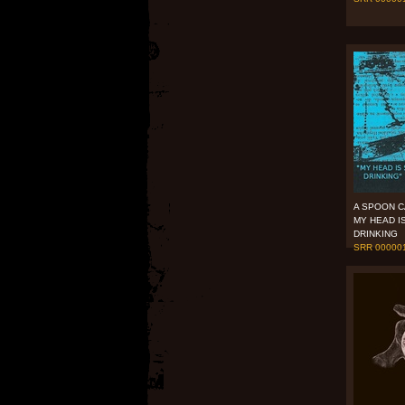
A SPOON C
MY HEAD I
DRINKING
SRR 000001