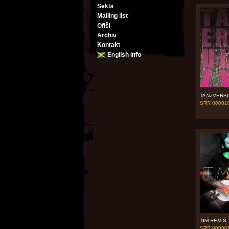
Sekta
Mailing list
Ofišl
Archiv
Kontakt
English info
TANZVERBO
SRR 00001
TIM REMIS 
SRR 00000