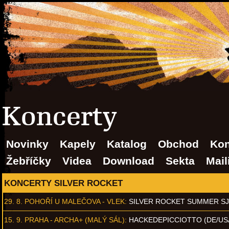
Koncerty
Novinky
Kapely
Katalog
Obchod
Kon
Žebříčky
Videa
Download
Sekta
Mail
KONCERTY SILVER ROCKET
29. 8.
POHOŘÍ U MALEČOVA - VLEK
:
SILVER ROCKET SUMMER S
15. 9.
PRAHA - ARCHA+ (MALÝ SÁL)
:
HACKEDEPICCIOTTO (DE/US