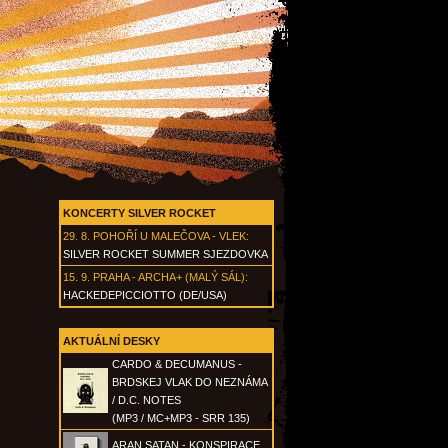
KONCERTY SILVER ROCKET
29. 8.
POHOŘÍ U MALEČOVA - VLEK
:
SILVER ROCKET SUMMER SJEZDOVKA
15. 9.
PRAHA - ARCHA+ (MALÝ SÁL)
:
HACKEDEPICCIOTTO (DE/USA)
AKTUÁLNÍ DESKY
CARDO & DECUMANUS -
BRDSKEJ VLAK DO NEZNÁMA
/ D.C. NOTES
(MP3 / MC+MP3 - SRR 135)
ARAN SATAN - KONSPIRACE