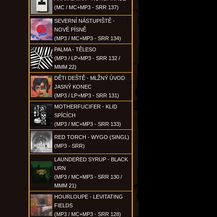
(MC / MC+MP3 - SRR 137)
SEVERNÍ NÁSTUPIŠTĚ -
NOVÉ PÍSNĚ
(MP3 / MC+MP3 - SRR 134)
PALMA - TĚLESO
(MP3 / LP+MP3 - SRR 132 /
MMM 22)
DĚTI DEŠTĚ - MLŽNÝ ÚVOD
JASNÝ KONEC
(MP3 / LP+MP3 - SRR 131)
MOTHERFUCIFER - KLID
SPÍCÍCH
(MP3 / MC+MP3 - SRR 133)
RED TORCH - WYGO (SINGL)
(MP3 - SRR)
LAUNDERED SYRUP - BLACK
URN
(MP3 / MC+MP3 - SRR 130 /
MMM 21)
HOURLOUPE - LEVITATING
FIELDS
(MP3 / MC+MP3 - SRR 128)