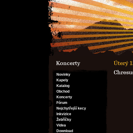
Koncerty
Úterý 1
Chresus
Novinky
Kapely
Katalog
Obchod
Koncerty
Fórum
Nejchytřejší kecy
Inkvizice
Žebříčky
Videa
Download