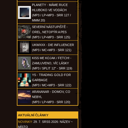
PLANETY - MÁME RUCE
HLUBOKO VE VODÁCH
(MP3 / LP+MP3 - SRR 127 /
MMM 20)
SEVERNÍ NÁSTUPIŠTĚ -
OREL, NETOPÝR A PES
(MP3 / LP+MP3 - SRR 125)
UKWXXX - DIE INFLUENCER
(MP3 / MC+MP3 - SRR 121)
KISS ME KOJAK / FETCH! -
ZAMLUVENO, VÍC LÁSKY
(MP3 / SPLIT 12" - SRR 119)
YS - TRADING GOLD FOR
GARBAGE
(MP3 / MC+MP3 - SRR 122)
ARANANAR - DOMOV, CO
NEBYL
(MP3 / LP+MP3 - SRR 120)
AKTUÁLNÍ ČLÁNKY
NOVINKY:
29. 7. SRSS 2026: NÁZEV ~
MÍSTO