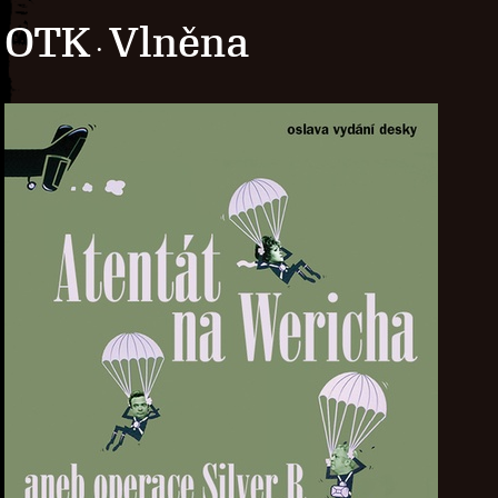
OTK
Vlněna
·