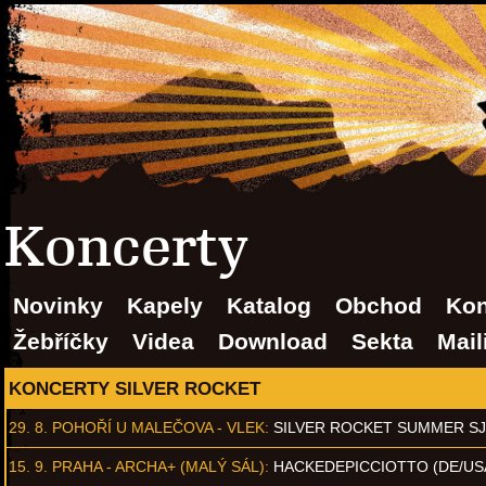
Koncerty
Novinky
Kapely
Katalog
Obchod
Kon
Žebříčky
Videa
Download
Sekta
Mail
KONCERTY SILVER ROCKET
29. 8.
POHOŘÍ U MALEČOVA - VLEK
:
SILVER ROCKET SUMMER S
15. 9.
PRAHA - ARCHA+ (MALÝ SÁL)
:
HACKEDEPICCIOTTO (DE/US