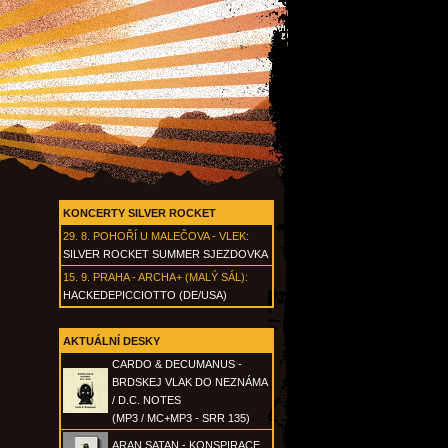
KONCERTY SILVER ROCKET
29. 8.
POHOŘÍ U MALEČOVA - VLEK
:
SILVER ROCKET SUMMER SJEZDOVKA
15. 9.
PRAHA - ARCHA+ (MALÝ SÁL)
:
HACKEDEPICCIOTTO (DE/USA)
AKTUÁLNÍ DESKY
CARDO & DECUMANUS -
BRDSKEJ VLAK DO NEZNÁMA
/ D.C. NOTES
(MP3 / MC+MP3 - SRR 135)
ARAN SATAN - KONSPIRACE