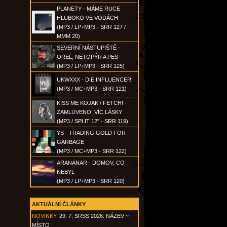
PLANETY - MÁME RUCE
HLUBOKO VE VODÁCH
(MP3 / LP+MP3 - SRR 127 /
MMM 20)
SEVERNÍ NÁSTUPIŠTĚ -
OREL, NETOPÝR A PES
(MP3 / LP+MP3 - SRR 125)
UKWXXX - DIE INFLUENCER
(MP3 / MC+MP3 - SRR 121)
KISS ME KOJAK / FETCH! -
ZAMLUVENO, VÍC LÁSKY
(MP3 / SPLIT 12" - SRR 119)
YS - TRADING GOLD FOR
GARBAGE
(MP3 / MC+MP3 - SRR 122)
ARANANAR - DOMOV, CO
NEBYL
(MP3 / LP+MP3 - SRR 120)
AKTUÁLNÍ ČLÁNKY
NOVINKY:
29. 7. SRSS 2026: NÁZEV ~
MÍSTO