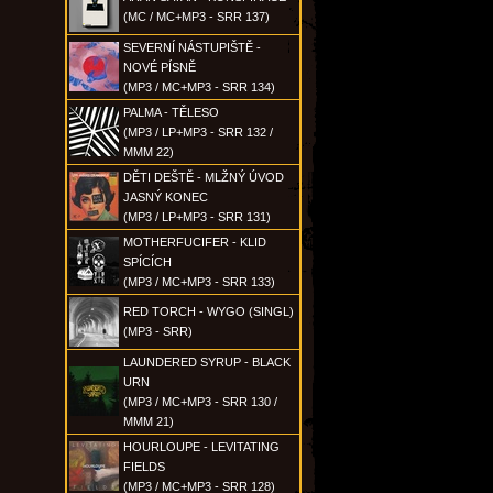
(MC / MC+MP3 - SRR 137)
SEVERNÍ NÁSTUPIŠTĚ -
NOVÉ PÍSNĚ
(MP3 / MC+MP3 - SRR 134)
PALMA - TĚLESO
(MP3 / LP+MP3 - SRR 132 /
MMM 22)
DĚTI DEŠTĚ - MLŽNÝ ÚVOD
JASNÝ KONEC
(MP3 / LP+MP3 - SRR 131)
MOTHERFUCIFER - KLID
SPÍCÍCH
(MP3 / MC+MP3 - SRR 133)
RED TORCH - WYGO (SINGL)
(MP3 - SRR)
LAUNDERED SYRUP - BLACK
URN
(MP3 / MC+MP3 - SRR 130 /
MMM 21)
HOURLOUPE - LEVITATING
FIELDS
(MP3 / MC+MP3 - SRR 128)