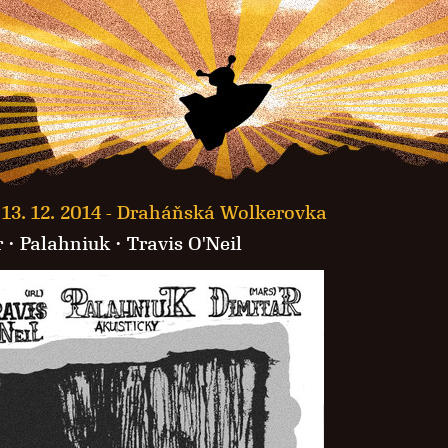
13. 12. 2014 -
Draháňská Wolkerovka
r
·
Palahniuk
· Travis O'Neil