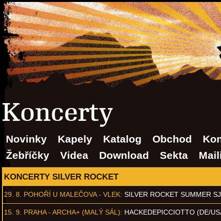
Koncerty
Novinky
Kapely
Katalog
Obchod
Kon
Žebříčky
Videa
Download
Sekta
Mail
KONCERTY SILVER ROCKET
29. 8.
POHOŘÍ U MALEČOVA - VLEK
:
SILVER ROCKET SUMMER S
15. 9.
PRAHA - ARCHA+ (MALÝ SÁL)
:
HACKEDEPICCIOTTO (DE/US