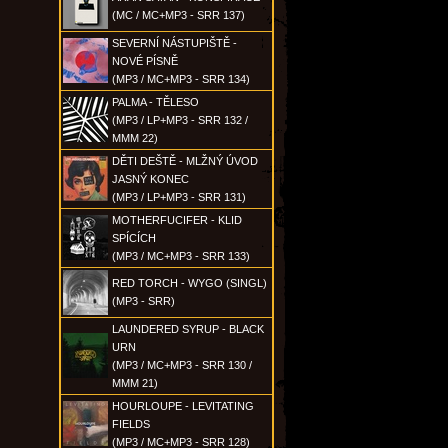
(MC / MC+MP3 - SRR 137)
SEVERNÍ NÁSTUPIŠTĚ -
NOVÉ PÍSNĚ
(MP3 / MC+MP3 - SRR 134)
PALMA - TĚLESO
(MP3 / LP+MP3 - SRR 132 /
MMM 22)
DĚTI DEŠTĚ - MLŽNÝ ÚVOD
JASNÝ KONEC
(MP3 / LP+MP3 - SRR 131)
MOTHERFUCIFER - KLID
SPÍCÍCH
(MP3 / MC+MP3 - SRR 133)
RED TORCH - WYGO (SINGL)
(MP3 - SRR)
LAUNDERED SYRUP - BLACK
URN
(MP3 / MC+MP3 - SRR 130 /
MMM 21)
HOURLOUPE - LEVITATING
FIELDS
(MP3 / MC+MP3 - SRR 128)