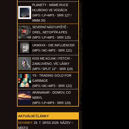
PLANETY - MÁME RUCE
HLUBOKO VE VODÁCH
(MP3 / LP+MP3 - SRR 127 /
MMM 20)
SEVERNÍ NÁSTUPIŠTĚ -
OREL, NETOPÝR A PES
(MP3 / LP+MP3 - SRR 125)
UKWXXX - DIE INFLUENCER
(MP3 / MC+MP3 - SRR 121)
KISS ME KOJAK / FETCH! -
ZAMLUVENO, VÍC LÁSKY
(MP3 / SPLIT 12" - SRR 119)
YS - TRADING GOLD FOR
GARBAGE
(MP3 / MC+MP3 - SRR 122)
ARANANAR - DOMOV, CO
NEBYL
(MP3 / LP+MP3 - SRR 120)
AKTUÁLNÍ ČLÁNKY
NOVINKY:
29. 7. SRSS 2026: NÁZEV ~
MÍSTO