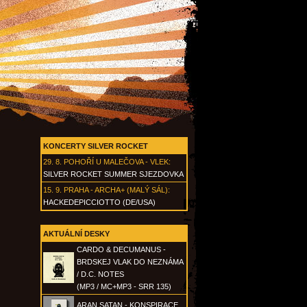
KONCERTY SILVER ROCKET
29. 8.
POHOŘÍ U MALEČOVA - VLEK
:
SILVER ROCKET SUMMER SJEZDOVKA
15. 9.
PRAHA - ARCHA+ (MALÝ SÁL)
:
HACKEDEPICCIOTTO (DE/USA)
AKTUÁLNÍ DESKY
CARDO & DECUMANUS -
BRDSKEJ VLAK DO NEZNÁMA
/ D.C. NOTES
(MP3 / MC+MP3 - SRR 135)
ARAN SATAN - KONSPIRACE