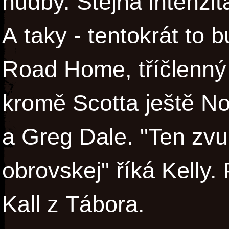
hudby. Stejná intenzit
A taky - tentokrát to 
Road Home, tříčlenný 
kromě Scotta ještě N
a Greg Dale. "Ten zvu
obrovskej" říká Kelly
Kall z Tábora.