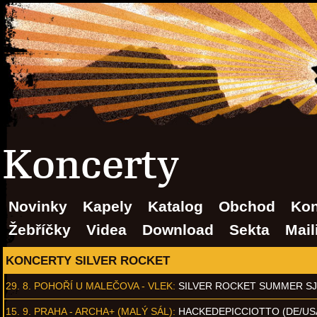
Koncerty
Novinky
Kapely
Katalog
Obchod
Kon
Žebříčky
Videa
Download
Sekta
Mail
KONCERTY SILVER ROCKET
29. 8.
POHOŘÍ U MALEČOVA - VLEK
:
SILVER ROCKET SUMMER S
15. 9.
PRAHA - ARCHA+ (MALÝ SÁL)
:
HACKEDEPICCIOTTO (DE/US