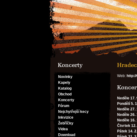
Koncerty
Hradec 
Web:
http:/
Novinky
Kapely
Koncert
Katalog
Obchod
Neděle 17. 
Koncerty
Pondělí 5. 
Fórum
Neděle 27. 
Nejchytřejší kecy
Neděle 26. 
Inkvizice
Neděle 16. 
Žebříčky
Čtvrtek 12.
Videa
Pátek 14. 2
Download
Pátek 21. 2