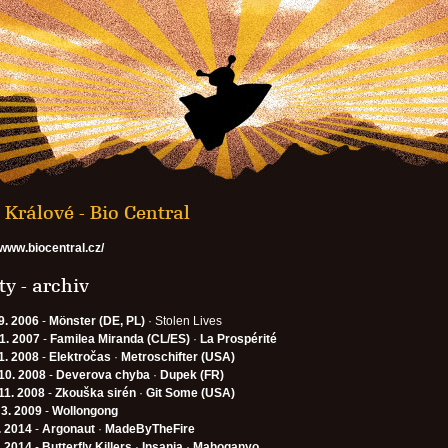
Králové - Bio Central
/www.biocentral.cz/
y - archiv
9. 2006
-
Mönster (DE, PL)
· Stolen Lives
11. 2007
-
Familea Miranda (CL/ES)
·
La Prospérité
1. 2008
-
Elektročas
·
Metroschifter (USA)
10. 2008
-
Deverova chyba
·
Dupek (FR)
11. 2008
-
Zkouška sirén
·
Git Some (USA)
 3. 2009
-
Wollongong
. 2014
-
Argonaut
·
MadeByTheFire
. 2014
-
Butterfly Killers
·
Insania
·
Mahoganyo