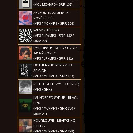
(MC / MC+MP3 - SRR 137)
SEVERNÍ NÁSTUPIŠTĚ -
NOVÉ PÍSNĚ
(MP3 / MC+MP3 - SRR 134)
PALMA - TĚLESO
(MP3 / LP+MP3 - SRR 132 /
MMM 22)
DĚTI DEŠTĚ - MLŽNÝ ÚVOD
JASNÝ KONEC
(MP3 / LP+MP3 - SRR 131)
MOTHERFUCIFER - KLID
SPÍCÍCH
(MP3 / MC+MP3 - SRR 133)
RED TORCH - WYGO (SINGL)
(MP3 - SRR)
LAUNDERED SYRUP - BLACK
URN
(MP3 / MC+MP3 - SRR 130 /
MMM 21)
HOURLOUPE - LEVITATING
FIELDS
(MP3 / MC+MP3 - SRR 128)