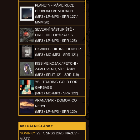
PLANETY - MÁME RUCE
HLUBOKO VE VODÁCH
(MP3 / LP+MP3 - SRR 127 /
MMM 20)
SEVERNÍ NÁSTUPIŠTĚ -
OREL, NETOPÝR A PES
(MP3 / LP+MP3 - SRR 125)
UKWXXX - DIE INFLUENCER
(MP3 / MC+MP3 - SRR 121)
KISS ME KOJAK / FETCH! -
ZAMLUVENO, VÍC LÁSKY
(MP3 / SPLIT 12" - SRR 119)
YS - TRADING GOLD FOR
GARBAGE
(MP3 / MC+MP3 - SRR 122)
ARANANAR - DOMOV, CO
NEBYL
(MP3 / LP+MP3 - SRR 120)
AKTUÁLNÍ ČLÁNKY
NOVINKY:
29. 7. SRSS 2026: NÁZEV ~
MÍSTO