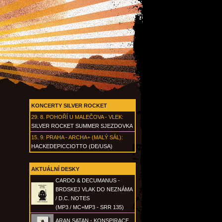
KONCERTY SILVER ROCKET
29. 8.
POHOŘÍ U MALEČOVA - VLEK
:
SILVER ROCKET SUMMER SJEZDOVKA
15. 9.
PRAHA - ARCHA+ (MALÝ SÁL)
:
HACKEDEPICCIOTTO (DE/USA)
AKTUÁLNÍ DESKY
CARDO & DECUMANUS -
BRDSKEJ VLAK DO NEZNÁMA
/ D.C. NOTES
(MP3 / MC+MP3 - SRR 135)
ARAN SATAN - KONSPIRACE