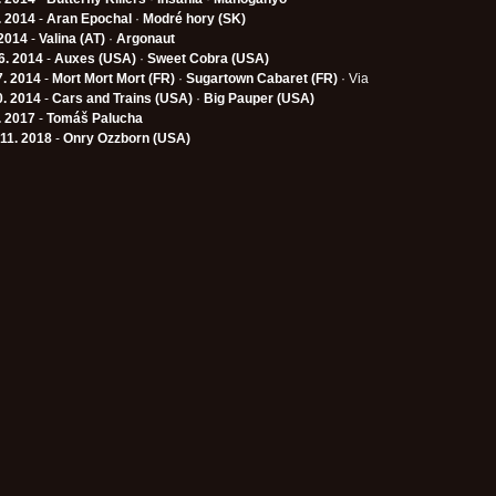
. 2014
-
Aran Epochal
·
Modré hory (SK)
 2014
-
Valina (AT)
·
Argonaut
6. 2014
-
Auxes (USA)
·
Sweet Cobra (USA)
7. 2014
-
Mort Mort Mort (FR)
·
Sugartown Cabaret (FR)
· Via
0. 2014
-
Cars and Trains (USA)
·
Big Pauper (USA)
. 2017
-
Tomáš Palucha
 11. 2018
-
Onry Ozzborn (USA)