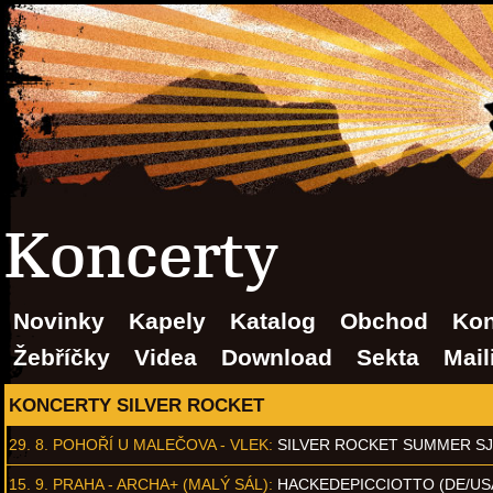
Koncerty
Novinky
Kapely
Katalog
Obchod
Kon
Žebříčky
Videa
Download
Sekta
Mail
KONCERTY SILVER ROCKET
29. 8.
POHOŘÍ U MALEČOVA - VLEK
:
SILVER ROCKET SUMMER S
15. 9.
PRAHA - ARCHA+ (MALÝ SÁL)
:
HACKEDEPICCIOTTO (DE/US