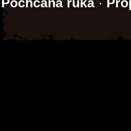
Pochcaná ruka
·
Pro