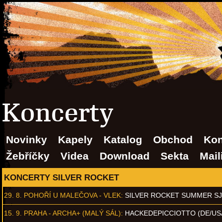
Koncerty
Novinky
Kapely
Katalog
Obchod
Kon
Žebříčky
Videa
Download
Sekta
Mail
KONCERTY SILVER ROCKET
29. 8.
POHOŘÍ U MALEČOVA - VLEK
:
SILVER ROCKET SUMMER S
15. 9.
PRAHA - ARCHA+ (MALÝ SÁL)
:
HACKEDEPICCIOTTO (DE/US