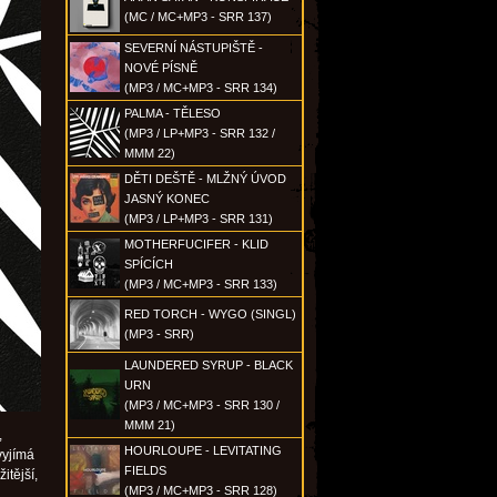
(MC / MC+MP3 - SRR 137)
SEVERNÍ NÁSTUPIŠTĚ -
NOVÉ PÍSNĚ
(MP3 / MC+MP3 - SRR 134)
PALMA - TĚLESO
(MP3 / LP+MP3 - SRR 132 /
MMM 22)
DĚTI DEŠTĚ - MLŽNÝ ÚVOD
JASNÝ KONEC
(MP3 / LP+MP3 - SRR 131)
MOTHERFUCIFER - KLID
SPÍCÍCH
(MP3 / MC+MP3 - SRR 133)
RED TORCH - WYGO (SINGL)
(MP3 - SRR)
LAUNDERED SYRUP - BLACK
URN
(MP3 / MC+MP3 - SRR 130 /
MMM 21)
,
HOURLOUPE - LEVITATING
vyjímá
FIELDS
itější,
(MP3 / MC+MP3 - SRR 128)