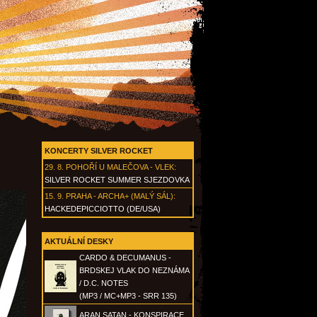
KONCERTY SILVER ROCKET
29. 8.
POHOŘÍ U MALEČOVA - VLEK
:
SILVER ROCKET SUMMER SJEZDOVKA
15. 9.
PRAHA - ARCHA+ (MALÝ SÁL)
:
HACKEDEPICCIOTTO (DE/USA)
AKTUÁLNÍ DESKY
CARDO & DECUMANUS -
BRDSKEJ VLAK DO NEZNÁMA
/ D.C. NOTES
(MP3 / MC+MP3 - SRR 135)
ARAN SATAN - KONSPIRACE