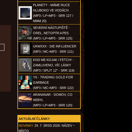
PLANETY - MÁME RUCE
HLUBOKO VE VODÁCH
(MP3 / LP+MP3 - SRR 127 /
MMM 20)
SEVERNÍ NÁSTUPIŠTĚ -
OREL, NETOPÝR A PES
(MP3 / LP+MP3 - SRR 125)
UKWXXX - DIE INFLUENCER
(MP3 / MC+MP3 - SRR 121)
KISS ME KOJAK / FETCH! -
ZAMLUVENO, VÍC LÁSKY
(MP3 / SPLIT 12" - SRR 119)
YS - TRADING GOLD FOR
GARBAGE
(MP3 / MC+MP3 - SRR 122)
ARANANAR - DOMOV, CO
NEBYL
(MP3 / LP+MP3 - SRR 120)
AKTUÁLNÍ ČLÁNKY
NOVINKY:
29. 7. SRSS 2026: NÁZEV ~
MÍSTO