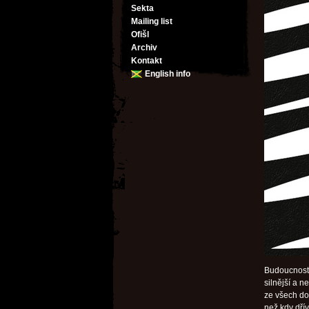
Sekta
Mailing list
Ofišl
Archiv
Kontakt
English info
Budoucnost,
silnější a 
ze všech dos
než kdy dřív