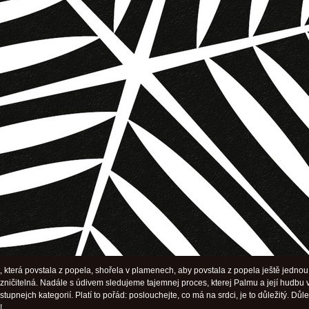
 která povstala z popela, shořela v plamenech, aby povstala z popela ještě jednou
nezničitelná. Nadále s údivem sledujeme tajemnej proces, kterej Palmu a její hudbu 
tupnejch kategorií. Platí to pořád: poslouchejte, co má na srdci, je to důležitý. Důlež
!