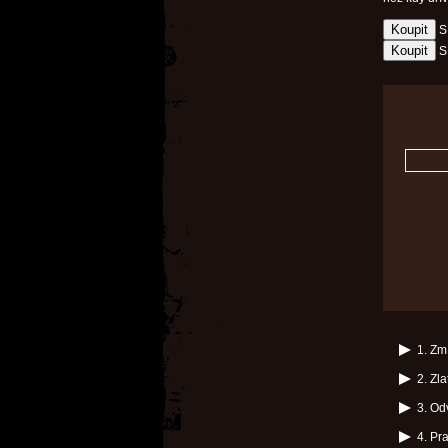
S
S
1. Z
2. Zl
3. O
4. P