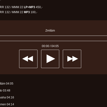
RR 132 / MMM 22
LP+MP3
450,-
RR 132 / MMM 22
MP3
100,-
Zmítám
00:00
/
04:05
mítám
04:05
ato
03:48
dvaha
04:16
ramen
04:14