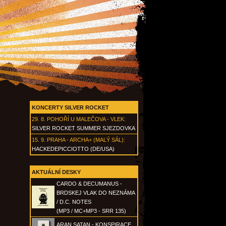
KONCERTY SILVER ROCKET
29. 8.
POHOŘÍ U MALEČOVA - VLEK
:
SILVER ROCKET SUMMER SJEZDOVKA
15. 9.
PRAHA - ARCHA+ (MALÝ SÁL)
:
HACKEDEPICCIOTTO (DE/USA)
AKTUÁLNÍ DESKY
CARDO & DECUMANUS -
BRDSKEJ VLAK DO NEZNÁMA
/ D.C. NOTES
(MP3 / MC+MP3 - SRR 135)
ARAN SATAN - KONSPIRACE