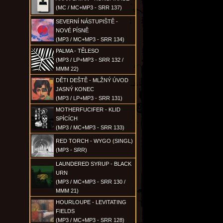
(MC / MC+MP3 - SRR 137)
SEVERNÍ NÁSTUPIŠTĚ -
NOVÉ PÍSNĚ
(MP3 / MC+MP3 - SRR 134)
PALMA - TĚLESO
(MP3 / LP+MP3 - SRR 132 /
MMM 22)
DĚTI DEŠTĚ - MLŽNÝ ÚVOD
JASNÝ KONEC
(MP3 / LP+MP3 - SRR 131)
MOTHERFUCIFER - KLID
SPÍCÍCH
(MP3 / MC+MP3 - SRR 133)
RED TORCH - WYGO (SINGL)
(MP3 - SRR)
LAUNDERED SYRUP - BLACK
URN
(MP3 / MC+MP3 - SRR 130 /
MMM 21)
HOURLOUPE - LEVITATING
FIELDS
(MP3 / MC+MP3 - SRR 128)