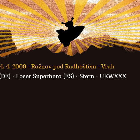
4. 4. 2009 -
Rožnov pod Radhoštěm - Vrah
(DE)
·
Loser Superhero (ES)
·
Stern
·
UKWXXX