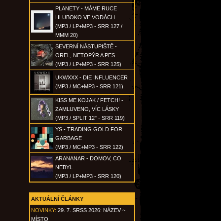
PLANETY - MÁME RUCE
HLUBOKO VE VODÁCH
(MP3 / LP+MP3 - SRR 127 /
MMM 20)
SEVERNÍ NÁSTUPIŠTĚ -
OREL, NETOPÝR A PES
(MP3 / LP+MP3 - SRR 125)
UKWXXX - DIE INFLUENCER
(MP3 / MC+MP3 - SRR 121)
KISS ME KOJAK / FETCH! -
ZAMLUVENO, VÍC LÁSKY
(MP3 / SPLIT 12" - SRR 119)
YS - TRADING GOLD FOR
GARBAGE
(MP3 / MC+MP3 - SRR 122)
ARANANAR - DOMOV, CO
NEBYL
(MP3 / LP+MP3 - SRR 120)
AKTUÁLNÍ ČLÁNKY
NOVINKY:
29. 7. SRSS 2026: NÁZEV ~
MÍSTO