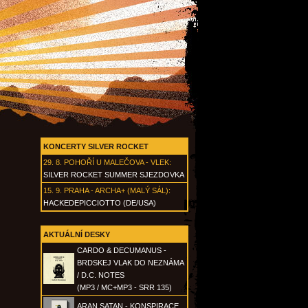
KONCERTY SILVER ROCKET
29. 8.
POHOŘÍ U MALEČOVA - VLEK
:
SILVER ROCKET SUMMER SJEZDOVKA
15. 9.
PRAHA - ARCHA+ (MALÝ SÁL)
:
HACKEDEPICCIOTTO (DE/USA)
AKTUÁLNÍ DESKY
CARDO & DECUMANUS -
BRDSKEJ VLAK DO NEZNÁMA
/ D.C. NOTES
(MP3 / MC+MP3 - SRR 135)
ARAN SATAN - KONSPIRACE