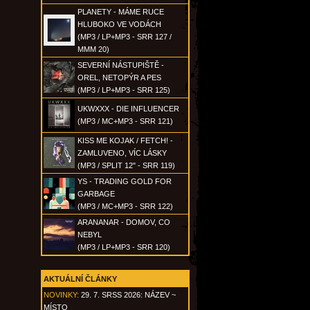
PLANETY - MÁME RUCE
HLUBOKO VE VODÁCH
(MP3 / LP+MP3 - SRR 127 /
MMM 20)
SEVERNÍ NÁSTUPIŠTĚ -
OREL, NETOPÝR A PES
(MP3 / LP+MP3 - SRR 125)
UKWXXX - DIE INFLUENCER
(MP3 / MC+MP3 - SRR 121)
KISS ME KOJAK / FETCH! -
ZAMLUVENO, VÍC LÁSKY
(MP3 / SPLIT 12" - SRR 119)
YS - TRADING GOLD FOR
GARBAGE
(MP3 / MC+MP3 - SRR 122)
ARANANAR - DOMOV, CO
NEBYL
(MP3 / LP+MP3 - SRR 120)
AKTUÁLNÍ ČLÁNKY
NOVINKY:
29. 7. SRSS 2026: NÁZEV ~
MÍSTO