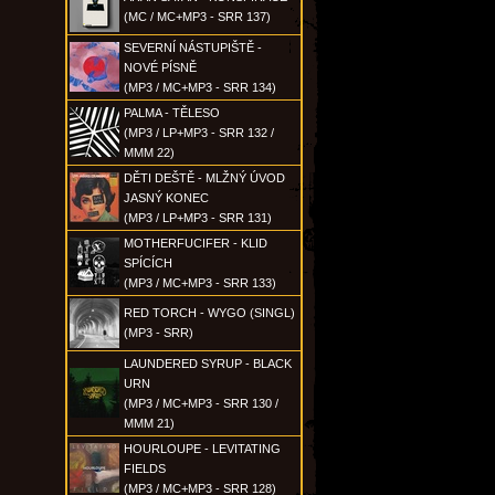
(MC / MC+MP3 - SRR 137)
SEVERNÍ NÁSTUPIŠTĚ -
NOVÉ PÍSNĚ
(MP3 / MC+MP3 - SRR 134)
PALMA - TĚLESO
(MP3 / LP+MP3 - SRR 132 /
MMM 22)
DĚTI DEŠTĚ - MLŽNÝ ÚVOD
JASNÝ KONEC
(MP3 / LP+MP3 - SRR 131)
MOTHERFUCIFER - KLID
SPÍCÍCH
(MP3 / MC+MP3 - SRR 133)
RED TORCH - WYGO (SINGL)
(MP3 - SRR)
LAUNDERED SYRUP - BLACK
URN
(MP3 / MC+MP3 - SRR 130 /
MMM 21)
HOURLOUPE - LEVITATING
FIELDS
(MP3 / MC+MP3 - SRR 128)