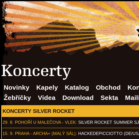
Koncerty
Novinky
Kapely
Katalog
Obchod
Kon
Žebříčky
Videa
Download
Sekta
Mail
KONCERTY SILVER ROCKET
29. 8.
POHOŘÍ U MALEČOVA - VLEK
:
SILVER ROCKET SUMMER S
15. 9.
PRAHA - ARCHA+ (MALÝ SÁL)
:
HACKEDEPICCIOTTO (DE/US