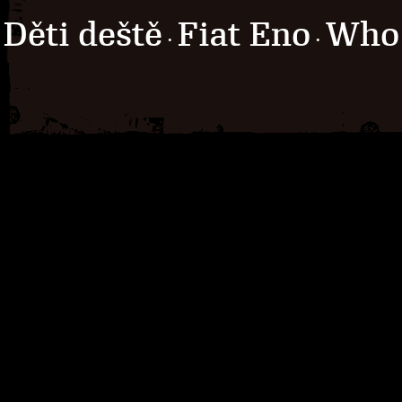
Děti deště
Fiat Eno
Who 
·
·