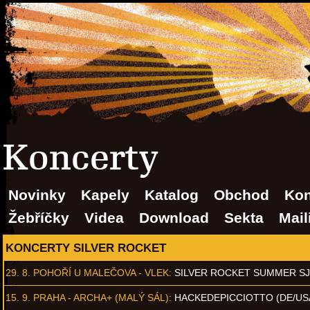
Koncerty
Novinky
Kapely
Katalog
Obchod
Kon
Žebříčky
Videa
Download
Sekta
Mail
KONCERTY SILVER ROCKET
29. 8.
POHOŘÍ U MALEČOVA - VLEK
:
SILVER ROCKET SUMMER S
15. 9.
PRAHA - ARCHA+ (MALÝ SÁL)
:
HACKEDEPICCIOTTO (DE/US